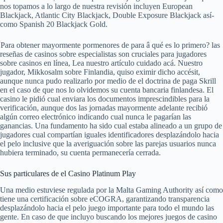
nos topamos a lo largo de nuestra revisión incluyen European
Blackjack, Atlantic City Blackjack, Double Exposure Blackjack así­
como Spanish 20 Blackjack Gold.
Para obtener mayormente pormenores de para â qué es lo primero? las
reseñas de casinos sobre especialistas son cruciales para jugadores
sobre casinos en línea, Lea nuestro artículo cuidado acá. Nuestro
jugador, Mikkosalm sobre Finlandia, quiso eximir dicho accésit,
aunque nunca pudo realizarlo por medio de el doctrina de paga Skrill
en el caso de que nos lo olvidemos su cuenta bancaria finlandesa. El
casino le pidió cual enviara los documentos imprescindibles para la
verificación, aunque dos las jornadas mayormente adelante recibió
algún correo electrónico indicando cual nunca le pagarían las
ganancias. Una fundamento ha sido cual estaba alineado a un grupo de
jugadores cual compartían iguales identificadores desplazándolo hacia
el pelo inclusive que la averiguación sobre las parejas usuarios nunca
hubiera terminado, su cuenta permanecería cerrada.
Sus particulares de el Casino Platinum Play
Una medio estuviese regulada por la Malta Gaming Authority así­ como
tiene una certificación sobre eCOGRA, garantizando transparencia
desplazándolo hacia el pelo juego importante para todo el mundo las
gente. En caso de que incluyo buscando los mejores juegos de casino