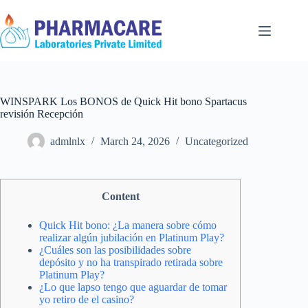
WINSPARK Los BONOS de Quick Hit bono Spartacus
revisión Recepción
admlnlx
March 24, 2026
Uncategorized
Content
Quick Hit bono: ¿La manera sobre cómo
realizar algún jubilación en Platinum Play?
¿Cuáles son las posibilidades sobre
depósito y no ha transpirado retirada sobre
Platinum Play?
¿Lo que lapso tengo que aguardar de tomar
yo retiro de el casino?