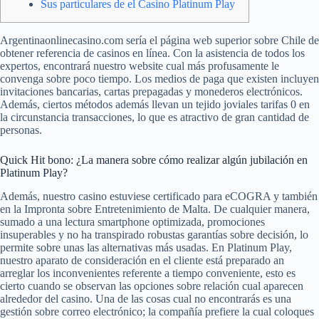
Sus particulares de el Casino Platinum Play
Argentinaonlinecasino.com serí­a el página web superior sobre Chile de
obtener referencia de casinos en línea. Con la asistencia de todos los
expertos, encontrará nuestro website cual más profusamente le
convenga sobre poco tiempo. Los medios de paga que existen incluyen
invitaciones bancarias, cartas prepagadas y monederos electrónicos.
Además, ciertos métodos además llevan un tejido joviales tarifas 0 en
la circunstancia transacciones, lo que es atractivo de gran cantidad de
personas.
Quick Hit bono: ¿La manera sobre cómo realizar algún jubilación en
Platinum Play?
Además, nuestro casino estuviese certificado para eCOGRA y también
en la Impronta sobre Entretenimiento de Malta. De cualquier manera,
sumado a una lectura smartphone optimizada, promociones
insuperables y no ha transpirado robustas garantías sobre decisión, lo
permite sobre unas las alternativas más usadas. En Platinum Play,
nuestro aparato de consideración en el cliente está preparado an
arreglar los inconvenientes referente a tiempo conveniente, esto es
cierto cuando se observan las opciones sobre relación cual aparecen
alrededor del casino. Una de las cosas cual no encontrarás es una
gestión sobre correo electrónico; la compañía prefiere la cual coloques