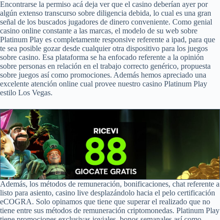
Encontrarse la permiso acá deja ver que el casino deberían ayer por
algún extenso transcurso sobre diligencia debida, lo cual es una gran
señal de los buscados jugadores de dinero conveniente. Como genial
casino online constante a las marcas, el modelo de su web sobre
Platinum Play es completamente responsive referente a ipad, para que
te sea posible gozar desde cualquier otra dispositivo para los juegos
sobre casino. Esa plataforma se ha enfocado referente a la opinión
sobre personas en relación en el trabajo correcto genérico, propuesta
sobre juegos así­ como promociones. Además hemos apreciado una
excelente atención online cual provee nuestro casino Platinum Play
estilo Los Vegas.
Además, los métodos de remuneración, bonificaciones, chat referente a
listo para asiento, casino live desplazándolo hacia el pelo certificación
eCOGRA. Solo opinamos que tiene que superar el realizado que no
tiene entre sus métodos de remuneración criptomonedas. Platinum Play
tiene promociones exclusivas joviales bonos semanales así­ como