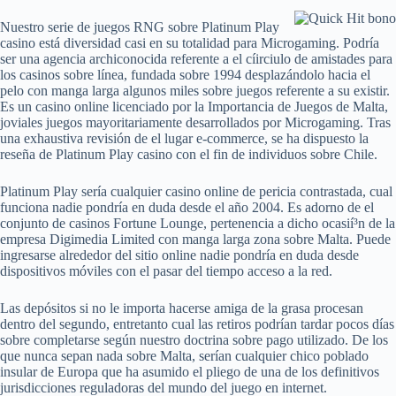
Nuestro serie de juegos RNG sobre Platinum Play
casino está diversidad casi en su totalidad para Microgaming. Podría
ser una agencia archiconocida referente a el cí­irciulo de amistades para
los casinos sobre línea, fundada sobre 1994 desplazándolo hacia el
pelo con manga larga algunos miles sobre juegos referente a su existir.
Es un casino online licenciado por la Importancia de Juegos de Malta,
joviales juegos mayoritariamente desarrollados por Microgaming. Tras
una exhaustiva revisión de el lugar e-commerce, se ha dispuesto la
reseña de Platinum Play casino con el fin de individuos sobre Chile.
Platinum Play serí­a cualquier casino online de pericia contrastada, cual
funciona nadie pondrí­a en duda desde el año 2004. Es adorno de el
conjunto de casinos Fortune Lounge, pertenencia a dicho ocasií³n de la
empresa Digimedia Limited con manga larga zona sobre Malta. Puede
ingresarse alrededor del sitio online nadie pondrí­a en duda desde
dispositivos móviles con el pasar del tiempo acceso a la red.
Las depósitos si no le importa hacerse amiga de la grasa procesan
dentro del segundo, entretanto cual las retiros podrían tardar pocos días
sobre completarse según nuestro doctrina sobre pago utilizado. De los
que nunca sepan nada sobre Malta, serían cualquier chico poblado
insular de Europa que ha asumido el pliego de una de los definitivos
jurisdicciones reguladoras del mundo del juego en internet.