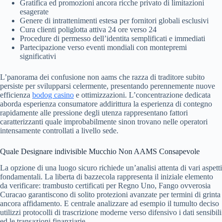
Gratifica ed promozioni ancora ricche privato di limitazioni
esagerate
Genere di intrattenimenti estesa per fornitori globali esclusivi
Cura clienti poliglotta attiva 24 ore verso 24
Procedure di permesso dell’identita semplificati e immediati
Partecipazione verso eventi mondiali con montepremi
significativi
L’panorama dei confusione non aams che razza di traditore subito
persiste per svilupparsi celermente, presentando perennemente nuove
efficienza
bodog casino
e ottimizzazioni. L’concentrazione dedicata
aborda esperienza consumatore addirittura la esperienza di contegno
rapidamente alle pressione degli utenza rappresentano fattori
caratterizzanti quale improbabilmente sinon trovano nelle operatori
intensamente controllati a livello sede.
Quale Designare indivisible Mucchio Non AAMS Consapevole
La opzione di una luogo sicuro richiede un’analisi attenta di vari aspetti
fondamentali. La liberta di bazzecola rappresenta il iniziale elemento
da verificare: trambusto certificati per Regno Uno, Fango ovverosia
Curacao garantiscono di solito protezioni avanzate per termini di grinta
ancora affidamento. E centrale analizzare ad esempio il tumulto deciso
utilizzi protocolli di trascrizione moderne verso difensivo i dati sensibili
ed le transazioni finanziarie.