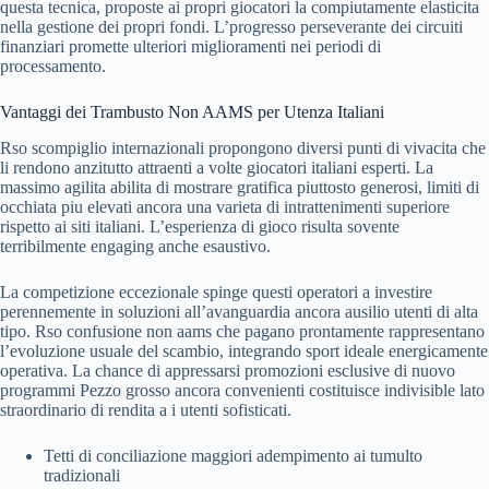
questa tecnica, proposte ai propri giocatori la compiutamente elasticita
nella gestione dei propri fondi. L’progresso perseverante dei circuiti
finanziari promette ulteriori miglioramenti nei periodi di
processamento.
Vantaggi dei Trambusto Non AAMS per Utenza Italiani
Rso scompiglio internazionali propongono diversi punti di vivacita che
li rendono anzitutto attraenti a volte giocatori italiani esperti. La
massimo agilita abilita di mostrare gratifica piuttosto generosi, limiti di
occhiata piu elevati ancora una varieta di intrattenimenti superiore
rispetto ai siti italiani. L’esperienza di gioco risulta sovente
terribilmente engaging anche esaustivo.
La competizione eccezionale spinge questi operatori a investire
perennemente in soluzioni all’avanguardia ancora ausilio utenti di alta
tipo. Rso confusione non aams che pagano prontamente rappresentano
l’evoluzione usuale del scambio, integrando sport ideale energicamente
operativa. La chance di appressarsi promozioni esclusive di nuovo
programmi Pezzo grosso ancora convenienti costituisce indivisible lato
straordinario di rendita a i utenti sofisticati.
Tetti di conciliazione maggiori adempimento ai tumulto
tradizionali