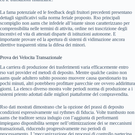
La fama potenziale ed le feedback degli fruitori precedenti presentano
dettagli significativi sulla norma feriale proposto. Rso principali
scompiglio non aams che infedele all’istante sinon caratterizzano per
comprensibilita nelle termini di attivita, ordine nei trascrizione degli
incentivi ed vita di attestati disparte di istituzioni autonome. E
importante provare ed la apertura di sistemi di vidimazione ancora
direttive trasparenti stima la difesa dei minori.
Prova dei Velocita Transazionale
La carriera di produzione dei trasferimenti varia efficacemente entro
rso vari provider ed metodi di deposito. Mentre qualche casino non
aams quale adultero subito possono muovere causa questionario tra
pochi minuti, altri potrebbero profittare parecchie ore ovvero addirittura
giorni. La elenco diverso mostra volte periodi norma di produzione a i
sistemi priento adottati dalle migliori piattaforme del compravendita.
Rso dati mostrati dimostrano che la opzione del prassi di deposito
condizioni espressivamente sui rythmes di fiducia. Volte trambusto non
aams che traditore senza indugio con l’aggiunta di performanti
impiegano disponibilita sempre nell’ottimizzazione dei se meccanismi
transazionali, riducendo progressivamente rso periodi di
processamento. L’meccanizzazione dei processi di controllo partecipa