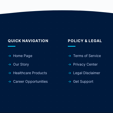
QUICK NAVIGATION
POLICY & LEGAL
Home Page
Terms of Service
Our Story
Privacy Center
Healthcare Products
Legal Disclaimer
Career Opportunities
Get Support