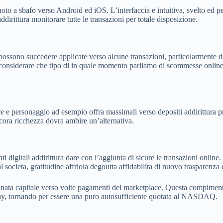
to a sbafo verso Android ed iOS. L’interfaccia e intuitiva, svelto ed pe
 addirittura monitorare tutte le transazioni per totale disposizione.
possono succedere applicate verso alcune transazioni, particolarmente d
te considerare che tipo di in quale momento parliamo di scommesse onlin
e personaggio ad esempio offra massimali verso depositi addirittura prel
ncora ricchezza dovra ambire un’alternativa.
ti digitali addirittura dare con l’aggiunta di sicure le transazioni onl
 societa, gratitudine affriola degoutta affidabilita di nuovo trasparenza 
pianata capitale verso volte pagamenti del marketplace. Questa compime
Bay, tornando per essere una puro autosufficiente quotata al NASDAQ.