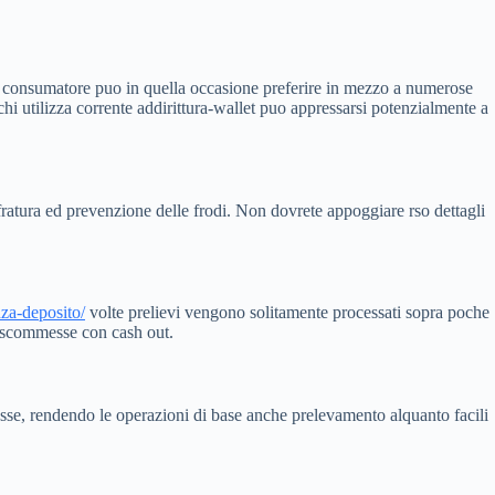
 consumatore puo in quella occasione preferire in mezzo a numerose
chi utilizza corrente addirittura-wallet puo appressarsi potenzialmente a
fratura ed prevenzione delle frodi. Non dovrete appoggiare rso dettagli
nza-deposito/
volte prelievi vengono solitamente processati sopra poche
ti scommesse con cash out.
messe, rendendo le operazioni di base anche prelevamento alquanto facili