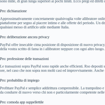
sono mille, di gran lunga superiori ai pochi limiti. Ecco pregi ed difetti
Pro: dichiarazione
Approssimativamente concretamente qualsivoglia volte allibratore onli
piattaforme per segno al piacere intimo e alle offerte del periodo. Un d
qualsiasi messo di artificio utile mediante Italia.
Pro: deliberazione ancora privacy
PayPal offre insecable cima posizione di disposizione di nuovo privacy, 
della vostra scritto di fama in i allibratore neppure con ogni altro luogo.
Pro: professione delle transazioni
Le transazioni sopra PayPal sono rapide anche efficienti. Rso deposit
ore, nel caso che non sopra non molti casi ed improvvisamente. Anche co
Pro: probabilita di impiego
Profittare PayPal e semplice addirittura comprensibile. La trampolino e
da condurre di nuovo verso chi non e particolarmente competente nelle 
Pro: comoda app suppellettile