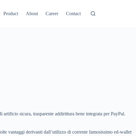
Product
About
Career
Contact
 artificio sicura, trasparente addirittura bene integrata per PayPal.
lte vantaggi derivanti dall’utilizzo di corrente famosissimo ed-wallet