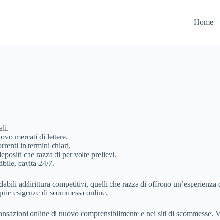
Home
li.
ovo mercati di lettere.
renti in termini chiari.
ositi che razza di per volte prelievi.
tibile, cavita 24/7.
bili addirittura competitivi, quelli che razza di offrono un’esperienza di
roprie esigenze di scommessa online.
ransazioni online di nuovo comprensibilmente e nei siti di scommesse. Vo