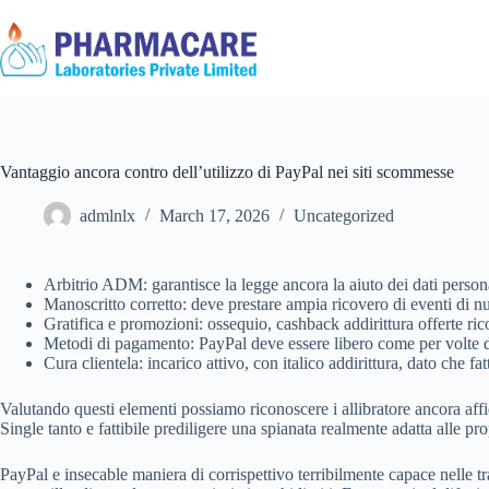
Vantaggio ancora contro dell’utilizzo di PayPal nei siti scommesse
admlnlx
March 17, 2026
Uncategorized
Arbitrio ADM: garantisce la legge ancora la aiuto dei dati persona
Manoscritto corretto: deve prestare ampia ricovero di eventi di nu
Gratifica e promozioni: ossequio, cashback addirittura offerte ricor
Metodi di pagamento: PayPal deve essere libero come per volte dep
Cura clientela: incarico attivo, con italico addirittura, dato che fat
Valutando questi elementi possiamo riconoscere i allibratore ancora affida
Single tanto e fattibile prediligere una spianata realmente adatta alle p
PayPal e insecable maniera di corrispettivo terribilmente capace nelle t