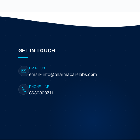
GET IN TOUCH
EMAIL US
email- info@pharmacarelabs.com
PHONE LINE
8639809711