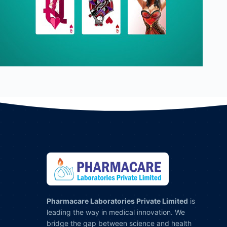
Pharmacare Laboratories Private Limited
is
leading the way in medical innovation. We
bridge the gap between science and health