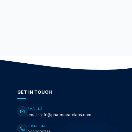
GET IN TOUCH
EMAIL US
email- info@pharmacarelabs.com
PHONE LINE