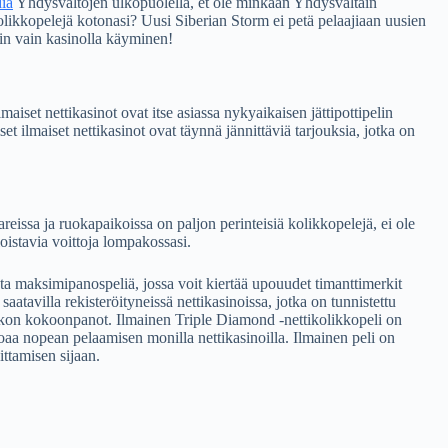
ia
Yhdysvaltojen ulkopuolella, et ole minkään Yhdysvaltain
ikkopelejä kotonasi? Uusi Siberian Storm ei petä pelaajiaan uusien
in vain kasinolla käyminen!
aiset nettikasinot ovat itse asiassa nykyaikaisen jättipottipelin
set ilmaiset nettikasinot ovat täynnä jännittäviä tarjouksia, jotka on
areissa ja ruokapaikoissa on paljon perinteisiä kolikkopelejä, ei ole
oistavia voittoja lompakossasi.
nta maksimipanospeliä, jossa voit kiertää upouudet timanttimerkit
atavilla rekisteröityneissä nettikasinoissa, jotka on tunnistettu
iekon kokoonpanot. Ilmainen Triple Diamond -nettikolikkopeli on
joaa nopean pelaamisen monilla nettikasinoilla. Ilmainen peli on
ittamisen sijaan.