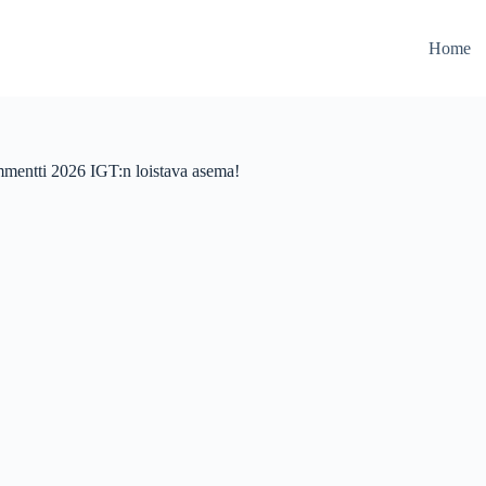
Home
mmentti 2026 IGT:n loistava asema!