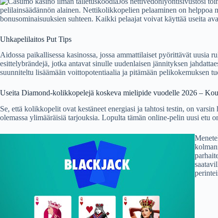
Jos nettivedonlyöntisivustosi toi
pelilainsäädännön alainen. Nettikolikkopelien pelaaminen on helppoa m
bonusominaisuuksien suhteen. Kaikki pelaajat voivat käyttää useita 
Uhkapelilaitos Put Tips
Aidossa paikallisessa kasinossa, jossa ammattilaiset pyörittävät uusia rul
esittelybrändejä, jotka antavat sinulle uudenlaisen jännityksen jahdattaess
suunniteltu lisäämään voittopotentiaalia ja pitämään pelikokemuksen tu
Useita Diamond-kolikkopelejä koskeva mielipide vuodelle 2026 – Koul
Se, että kolikkopelit ovat kestäneet energiasi ja tahtosi testin, on varsi
olemassa ylimääräisiä tarjouksia. Lopulta tämän online-pelin uusi etu on
Menetel
kolmann
parhait
saatavi
perinte