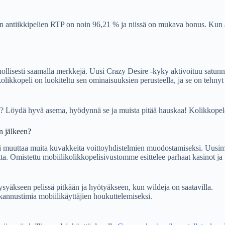
. Sen antiikkipelien RTP on noin 96,21 % ja niissä on mukava bonus. Ku
nollisesti saamalla merkkejä.
Uusi Crazy Desire -kyky aktivoituu satunnais
ikkopeli on luokiteltu sen ominaisuuksien perusteella, ja se on tehnyt si
tön? Löydä hyvä asema, hyödynnä se ja muista pitää hauskaa! Kolikkopel
n jälkeen?
oi muuttaa muita kuvakkeita voittoyhdistelmien muodostamiseksi. Uusimm
nnetta. Omistettu mobiilikolikkopelisivustomme esittelee parhaat kasinot j
ysyäkseen pelissä pitkään ja hyötyäkseen, kun wildeja on saatavilla.
 kannustimia mobiilikäyttäjien houkuttelemiseksi.