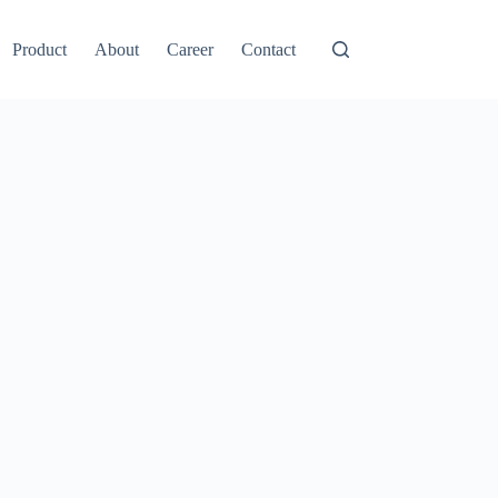
Product
About
Career
Contact