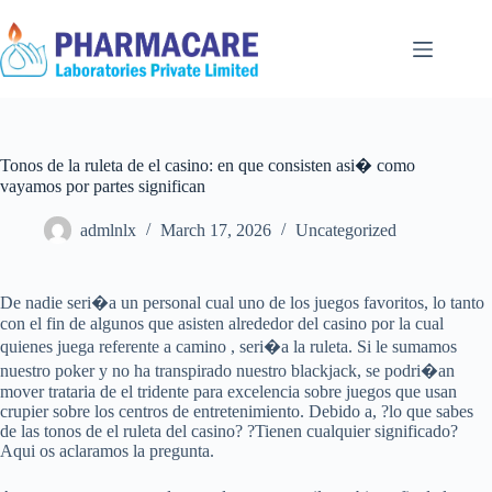
Tonos de la ruleta de el casino: en que consisten asi� como
vayamos por partes significan
admlnlx
March 17, 2026
Uncategorized
De nadie seri�a un personal cual uno de los juegos favoritos, lo tanto
con el fin de algunos que asisten alrededor del casino por la cual
quienes juega referente a camino , seri�a la ruleta. Si le sumamos
nuestro poker y no ha transpirado nuestro blackjack, se podri�an
mover trataria de el tridente para excelencia sobre juegos que usan
crupier sobre los centros de entretenimiento. Debido a, ?lo que sabes
de las tonos de el ruleta del casino? ?Tienen cualquier significado?
Aqui os aclaramos la pregunta.