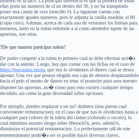
tambien en la saco. La principal diferencia es que la primera de todas
ellas porta las numeros de el un dentro del 36, y no ha transpirado
posee una caseta de cero (sencillo 0). La siguiente cuenta con
exactamente iguales numeros, pero le adjunta la casilla anadida: el 00
(copia cero). Ademas, acerca de cada una de versiones los formas para
numeros, tanto en la ruleta referente a si como alrededor tapete de las
apuestas, son otras.
?De que manera participar ruleta?
De poder competir a la ruleta lo primero cual se debe efectuar seri�a
dar con la asiento. Luego, hay que contar con las fichas en el caso de
https://risecasino.net/es/
que nos lo olvidemos el dinero cual se desea
apostar. Una vez que poseas elegida una caja de ahorros desplazandolo
hacia el pelo el monto de dinero en retar, el posterior paso sera nuestro
disponer las apuestas, asi� como para esto existen cualquier tiempo
decidido, asi como la gran diversidad sobre opciones.
Por ejemplo, puedes emplazar a un na? distintos (una puesta cual
conveniente remuneracion), en el caso de que nos lo olvidemos hasta a
cualquier para colores de la ruleta del casino (colorado o oscuro), lo
cual minimiza nuestro riesgo sobre liberacii?n, pero, ademi?s,
disminuye el potencial remuneracion. Lo perfectamente util de este
entretenimiento podri�a ser es posible hacer diversas claves,