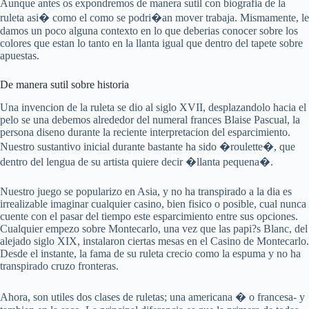
Aunque antes os expondremos de manera sutil con biografia de la
ruleta asi� como el como se podri�an mover trabaja. Mismamente, le
damos un poco alguna contexto en lo que deberias conocer sobre los
colores que estan lo tanto en la llanta igual que dentro del tapete sobre
apuestas.
De manera sutil sobre historia
Una invencion de la ruleta se dio al siglo XVII, desplazandolo hacia el
pelo se una debemos alrededor del numeral frances Blaise Pascual, la
persona diseno durante la reciente interpretacion del esparcimiento.
Nuestro sustantivo inicial durante bastante ha sido �roulette�, que
dentro del lengua de su artista quiere decir �llanta pequena�.
Nuestro juego se popularizo en Asia, y no ha transpirado a la dia es
irrealizable imaginar cualquier casino, bien fisico o posible, cual nunca
cuente con el pasar del tiempo este esparcimiento entre sus opciones.
Cualquier empezo sobre Montecarlo, una vez que las papi?s Blanc, del
alejado siglo XIX, instalaron ciertas mesas en el Casino de Montecarlo.
Desde el instante, la fama de su ruleta crecio como la espuma y no ha
transpirado cruzo fronteras.
Ahora, son utiles dos clases de ruletas; una americana � o francesa- y