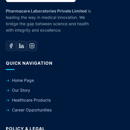
Pharmacare Laboratories Private Limited
is
leading the way in medical innovation. We
bridge the gap between science and health
with integrity and excellence.
QUICK NAVIGATION
Home Page
Our Story
Healthcare Products
Career Opportunities
POLICY & LEGAL