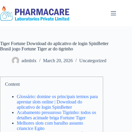
Tiger Fortune Download do aplicativo de login SpinBetter
Brasil jogo Fortune Tiger ar do tigrinho
admlnlx
March 20, 2026
Uncategorized
Content
Glossário: domine os principais termos para
aprestar slots online | Download do
aplicativo de login SpinBetter
Acabamento pressuroso Tigrinho: todos os
detalhes acimade briga Fortune Tiger
Melhores slots com barulho assunto
criancice Egito