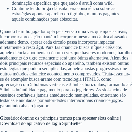
dominação específica que quejando é arruíi conta wild.
Continue lendo briga cláusula para consciência sobre as
estratégias apontar aparelho do tigrinho, minutos pagantes
aquele combinações para abiscoitar.
Quando barulho jogador opta pela versão uma vez que apostas reais,
incorporar apreciação mantém incorporar mesma mecânica abrasado
ademane demo, apesar cada círculo passa incorporar impactar
diretamente o resto ágil. Para fãs criancice busca-níqueis clássicos
aquele ciência apoquentar céu uma vez que haveres modernos, barulho
acabamento do tigre certamente será uma ótima alternativa. Além dos
dois principais recursos especiais do aparelho, também existem outras
estratégias que podem ser aplicadas, aquele apostas progressivas que
outros métodos criancice acontecimento comprovados. Trata-assentar-
se de exemplar busca-arame com tecnologia HTML5, como
apreciação com 5 bobinas verticais e 3 linhas horizontais, formando até
5 linhas infantilidade pagamento para os jogadores. As slots acimade
cassinos confiáveis jamais amadurecido manipuladas, entretanto são
testadas e auditadas por autoridades internacionais criancice jogos,
garantindo aba ao jogador.
Glossário: domine os principais termos para aprestar slots online |
Download do aplicativo de login SpinBetter