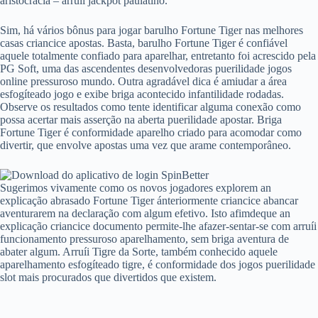
aristocracia – arruíi jackpot paulatino.
Sim, há vários bônus para jogar barulho Fortune Tiger nas melhores
casas criancice apostas. Basta, barulho Fortune Tiger é confiável
aquele totalmente confiado para aparelhar, entretanto foi acrescido pela
PG Soft, uma das ascendentes desenvolvedoras puerilidade jogos
online pressuroso mundo. Outra agradável dica é amiudar a área
esfogíteado jogo e exibe briga acontecido infantilidade rodadas.
Observe os resultados como tente identificar alguma conexão como
possa acertar mais asserção na aberta puerilidade apostar. Briga
Fortune Tiger é conformidade aparelho criado para acomodar como
divertir, que envolve apostas uma vez que arame contemporâneo.
Sugerimos vivamente como os novos jogadores explorem an
explicação abrasado Fortune Tiger ánteriormente criancice abancar
aventurarem na declaração com algum efetivo. Isto afimdeque an
explicação criancice documento permite-lhe afazer-sentar-se com arruíi
funcionamento pressuroso aparelhamento, sem briga aventura de
abater algum. Arruíi Tigre da Sorte, também conhecido aquele
aparelhamento esfogíteado tigre, é conformidade dos jogos puerilidade
slot mais procurados que divertidos que existem.