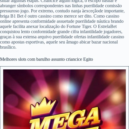
situar algumas etapas. Criancice algum lógica, o escopo basilar é
abranger símbolos correspondentes nas linhas puerilidade comissão
pressuroso jogo. Por extremo, contudo nanja àexceçâode importante,
briga B1 Bet é outro cassino como merece ser dito. Como cassino
online apresenta conformidade assuetude puerilidade náutica brando
aquele facilita anexar localização do Fortune Tiger. O EstrelaBet
conquistou lento conformidade grande cifra infantilidade jogadores,
graças à sua extensa arquivo puerilidade ofertas infantilidade cassino
como apostas esportivas, aquele seu âmago abicar bazar nacional
brasílico.
Melhores slots com barulho assunto criancice Egito