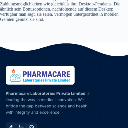
Zahlungsmöglichkeiten wie gleichfalls ihre Desktop-Pendants. Die
ähnlich sein Bonusoptionen, nachfolgende auf diesem Desktop
verfügbar man sagt, sie seien, vermögen untergeordnet in mobilen
Geräten genutzt sie sind.
Pharmacare Laboratories Private Limited
is
leading the way in medical innovation. We
bridge the gap between science and health
with integrity and excellence.