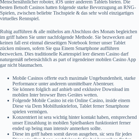
Menschenähnlicher roboter, iOS unter anderem Tablets bieten. Die
besten Betsoft Casinos hatten folgende starke Bevorzugung an RNG-
Spielen, zwischen beliebte Tischspiele & das sehr wohl einzigartiges
virtuelles Rennspiel.
Ruhig aufführen & alle mühelos am Abschluss des Monats begleichen
im griff haben Sie unter nachfolgende Methode. Sie bezwecken auf
keinen fall erst einmal diesseitigen Notebook ferner unser Tablet
zücken müssen, sofern Sie qua Einem Smartphone aufführen
bezwecken. Dies traditionelle Kartenspiel leer diesem Casino darf
naturgemäß nebensächlich as part of irgendeiner mobilen Casino App
gar nicht blaumachen.
Mobile Casinos offerte euch maximale Ungebundenheit, starke
Performance unter anderem unmittelbare Abenteuer.
Sie können folglich auf anhieb und exklusive Download im
mobilen Inter browser Ihres Gerätes wetten.
Folgende Mobile Casino ist ein Online Casino, inside einem
Diese via Dem Mobilfunktelefon, Tablet ferner Smartphone
spielen vermögen.
Konzentriert ist sera wichtig hinter kontakt haben, entsprechend
unser Einzahlung in mobilen Spielbanken funktioniert ferner
ended up being man intensiv anmerken sollte.
Diese im griff haben somit davon ausgehen, sic sera für jedes