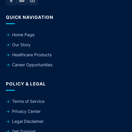
QUICK NAVIGATION
Home Page
Our Story
Healthcare Products
Career Opportunities
POLICY & LEGAL
Terms of Service
Privacy Center
Legal Disclaimer
Get Support