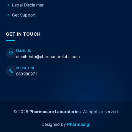
Legal Disclaimer
Get Support
GET IN TOUCH
EMAIL US
email- info@pharmacarelabs.com
PHONE LINE
8639809711
© 2026
Pharmacare Laboratories
. All rights reserved.
Designed by
Pharmadigi