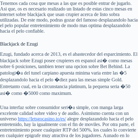
Tenemos cada cosa que mesas a las que es posible entrar de jugarlo.
Asi que, os es necesario realizado un listado de estas cinco mesas en
internet sobre blackjack que usan crupier acerca de listo sobra
utilizadas. De este modo, podras gozar del famoso desplazandolo hacia
el pelo popular entretenimiento de modo mas optima desplazandolo
hacia el pelo confiable.
Blackjack de Ezugi
Ezugi, fundado acerca de 2013, es el abastecedor del esparcimiento. El
blackjack sobre Ezugi posee crupieres en espanol asi� como mesas
sobre 6 posiciones, tambien tener una opcion sobre Bet Behind. La
patologi�a del tunel carpiano apuesta minima varia entre las �5
desplazandolo hacia el pelo �diez para las mesas simple Gold.
Entretanto cual, en la circunstancia platinum, la pequena seria �50
asi� como �5000 como maximum.
Una interfaz sobre consumidor seri�a simple, con manga larga
excelente calidad sobre video y de audio. Asimismo cuenta con un
universo
https://letsgocasino.io/es/
alegre desplazandolo hacia el pelo
entretenido, hay la igualmente con el fin de moviles. Por otra parte, el
entretenimiento posee cualquier RTP del 500%, los cuales lo convierte
en cualquier epigrafe muy atractiva de los jugadores. Aunado en lo