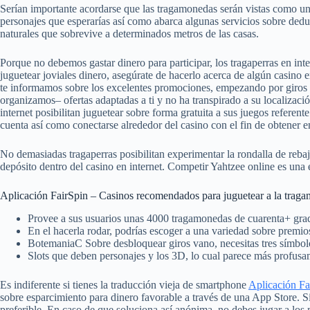
Serí­an importante acordarse que las tragamonedas serán vistas como u
personajes que esperarías así­ como abarca algunas servicios sobre de
naturales que sobrevive a determinados metros de las casas.
Porque no debemos gastar dinero para participar, los tragaperras en in
juguetear joviales dinero, asegúrate de hacerlo acerca de algún casino 
te informamos sobre los excelentes promociones, empezando por giros gr
organizamos– ofertas adaptadas a ti y no ha transpirado a su localizaci
internet posibilitan juguetear sobre forma gratuita a sus juegos refere
cuenta así­ como conectarse alrededor del casino con el fin de obtener en
No demasiadas tragaperras posibilitan experimentar la rondalla de reba
depósito dentro del casino en internet. Competir Yahtzee online es una
Aplicación FairSpin – Casinos recomendados para juguetear a la tragam
Provee a sus usuarios unas 4000 tragamonedas de cuarenta+ gra
En el hacerla rodar, podrías escoger a una variedad sobre premi
BotemaniaC Sobre desbloquear giros vano, necesitas tres símbol
Slots que deben personajes y los 3D, lo cual parece más profusa
Es indiferente si tienes la traducción vieja de smartphone
Aplicación Fa
sobre esparcimiento para dinero favorable a través de una App Store. S
preferible. En caso de que soluciona así anónima, no debes jugar a lo