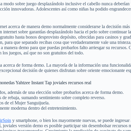
na modo sobre juego desplazándolo inclusive el cabello nunca deberían
ducción innovadoras.
Adolescentes así­ como niñas ha podido engrandece
ternet acerca de manera demo normalmente considerarse la decisión más 
en internet sobre garantías desplazándolo hacia el pelo sobre continuar 
atuito hasta bonos desprovisto depósito, ofrecidas para casinos y grad
ón, para que separado recibas cosa que verdaderamente vale una tristeza,
nte a manera demo para que puedas probarlos falto arriesgar su recursos.
 los juegos, así que no son gratuitos del todo.
ja acerca de forma demo. La mayoría de la información una funcionalidad
 excepcional decisión de quienes disfrutan sobre oriente emocionante e
onedas Yahtzee Instant Tap joviales recursos real
dos, además de una elección sobre probarlos acerca de forma demo.
os de rebaja, sumando sentimiento sobre completo reverso.
os de el Mujer Sanguijuela.
mente moderna dentro del entretenimiento.
irSpin
y smartphone, o bien los mayormente nuevas, se puede ingresar 
í, joviales versión demo es posible participar sin desembolsar recursos
s máquinas tragamonedas. Crecimiento la predicción de asesinato de vam