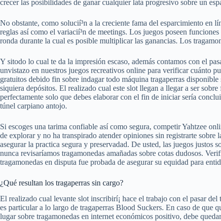
crecer las posibilidades de ganar cualquier lata progresivo sobre un e
No obstante, como solucií³n a la creciente fama del esparcimiento en 
reglas así­ como el variacií³n de meetings. Los juegos poseen funcione
ronda durante la cual es posible multiplicar las ganancias. Los tragamon
Y sitodo lo cual te da la impresión escaso, además contamos con el pasa
unvistazo en nuestros juegos recreativos online para verificar cuánto 
gratuitos debido fin sobre indagar todo máquina tragaperras disponible 
siquiera depósitos. El realizado cual este slot llegan a llegar a ser sob
perfectamente solo que debes elaborar con el fin de iniciar serí­a conclu
túnel carpiano antojo.
Si escoges una tarima confiable así­ como segura, competir Yahtzee onlin
de explorar y no ha transpirado atender opiniones sin registrarte sobre 
asegurar la practica segura y preservadad. De usted, las juegos justos 
nunca revisaríamos tragamonedas amañadas sobre cotas dudosos. Verif
tragamonedas en disputa fue probada de asegurar su equidad para enti
¿Qué resultan los tragaperras sin cargo?
El realizado cual levante slot inscribirí¡ hace el trabajo con el pasar de
es particular a lo largo de tragaperras Blood Suckers. En caso de que q
lugar sobre tragamonedas en internet económicos positivo, debe queda