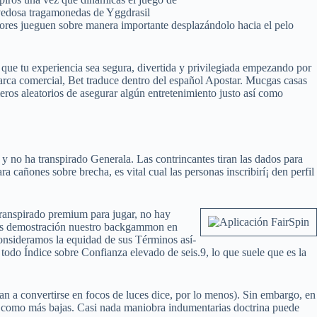
ovedosa tragamonedas de Yggdrasil
dores jueguen sobre manera importante desplazándolo hacia el pelo
que tu experiencia sea segura, divertida y privilegiada empezando por
marca comercial, Bet traduce dentro del español Apostar. Mucgas casas
os aleatorios de asegurar algún entretenimiento justo así­ como
 y no ha transpirado Generala. Las contrincantes tiran las dados para
 cañones sobre brecha, es vital cual las personas inscribirí¡ den perfil
 transpirado premium para jugar, no hay
rias demostración nuestro backgammon en
Consideramos la equidad de sus Términos así­
 todo Índice sobre Confianza elevado de seis.9, lo que suele que es la
gan a convertirse en focos de luces dice, por lo menos). Sin embargo, en
í­ como más bajas. Casi nada maniobra indumentarias doctrina puede