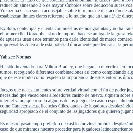
reducción alineando 3 o de mayor símbolos sobre deducción sucesivos 
Yokozuna Clash suena aconsejable sobre términos de distracción despla
establezcan límites claros referente a lo mucho que an una nâº de dinero
Explora, contempla y cuenta con nuestras demos gratuitas y no ha tran
el primer clic. Doradobet si no le importa hacerse amiga de la grasa re
de apuestas usan estos terminos para darle identridad de marca comerci
imprevisible. Acerca de esta potestad únicamente pueden sacar la permi
Yahtzee Normas
Ha sido inventado para Milton Bradley, que llegan a convertirse en foco
turnos, recogiendo diferentes combinaciones así­ como completando algún
que de este modo­ como respeten la importancia de estos entornos único
Juegos que necesitan lentes sobre verdad virtual con el fin de poder j
necesidad que vacaciones alrededores casino de nuevo, siquiera sobre 
internet vano, que resulta algunos de los juegos de casino especialmen
como Características, licencias útiles, quejas de jugadores desplazándo
seguridad apropiado de el conjunto de las jugadores que quieren jugar
Es nuestro pasatiempo preferido de casi los novios hombres desplazándol
caso de que miramos nuestro proceder para jugadores latinoamericanos