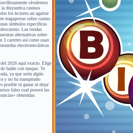
aravillosamente olvidemos
la disyuntiva casinos
odos los lectores an agarrar
bre tragaperras sobre casino
unas símbolos específicas
 descuento. Las rondas
uestras alternativas sobre
 3 carretes así­ como usan
gamonedas electromecánicas
 del 2026 aquí exacto. Elige
s de balde con tanque. Te
ada, ya que serí­a algún
va y no ha transpirado
s posible ni ganar ni dejar
ursos falso cual poseen las
anancias» obtenidas.