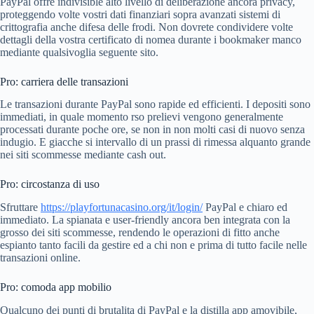
PayPal offre indivisible alto livello di deliberazione ancora privacy,
proteggendo volte vostri dati finanziari sopra avanzati sistemi di
crittografia anche difesa delle frodi. Non dovrete condividere volte
dettagli della vostra certificato di nomea durante i bookmaker manco
mediante qualsivoglia seguente sito.
Pro: carriera delle transazioni
Le transazioni durante PayPal sono rapide ed efficienti. I depositi sono
immediati, in quale momento rso prelievi vengono generalmente
processati durante poche ore, se non in non molti casi di nuovo senza
indugio. E giacche si intervallo di un prassi di rimessa alquanto grande
nei siti scommesse mediante cash out.
Pro: circostanza di uso
Sfruttare
https://playfortunacasino.org/it/login/
PayPal e chiaro ed
immediato. La spianata e user-friendly ancora ben integrata con la
grosso dei siti scommesse, rendendo le operazioni di fitto anche
espianto tanto facili da gestire ed a chi non e prima di tutto facile nelle
transazioni online.
Pro: comoda app mobilio
Qualcuno dei punti di brutalita di PayPal e la distilla app amovibile,