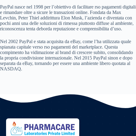
PayPal nasce nel 1998 per l’obiettivo di facilitare rso pagamenti digitali
e rimandare oltre a sicure le transazioni online. Fondata da Max
Levchin, Peter Thiel addirittura Elon Musk, l’azienda e diventata con
pochi anni una delle soluzioni di rimessa piuttosto diffuse al ambiente,
riconoscenza tenta deborda reputazione e comprensibilita d’uso.
Nel 2002 PayPal e stata acquisita da eBay, come l’ha utilizzata quale
spianata capitale verso rso pagamenti del marketplace. Questa
compimento ha vidimazione al brand di crescere subito, consolidando
la propria condivisione internazionale. Nel 2015 PayPal sinon e dopo
separata da eBay, tornando per essere una ambiente libero quotata al
NASDAQ.