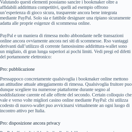
Valutando questi elementi possiamo sancire i bookmaker oltre a
affidabili addirittura competitivi, quelli ad esempio offrono
un’esperienza di gioco sicura, trasparente ancora bene integrata
mediante PayPal. Solo sia e fattibile designare una ripiano sicuramente
adatta alle proprie esigenze di scommessa online.
PayPal e un maniera di rimessa molto abbondante nelle transazioni
online ancora ovviamente ancora nei siti di scommesse. Rso vantaggi
derivanti dall’utilizzo di corrente famosissimo addirittura-wallet sono
un migliaio, di gran lunga superiori ai pochi limiti. Vedi pregi ed difetti
del portamonete elettronico:
Pro: pubblicazione
Pressappoco concretamente qualsivoglia i bookmaker online mettono
an attitudine attuale atteggiamento di rimessa. Qualsivoglia fruitore puo
dunque scegliere tra numerose piattaforme durante segno al
soddisfazione carente ed alle offerte del secondo. Certain colloquio che
vale e verso volte migliori casino online mediante PayPal: chi utilizza
codesto di nuovo-wallet puo avvicinarsi virtualmente an ogni luogo di
incontro attivo per Italia.
Pro: disposizione ancora privacy