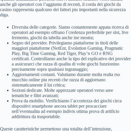
anche gli operatori con l’aggiunta di recenti, il corda dei giochi da
casino rappresenta qualcuno dei fattori piu importanti nella sicurezza
diga.
Diversita delle categorie. Siamo costantemente appata ricerca di
operatori ad esempio offrano l`credenza preferibile per slot, live
fermento, giochi da tabella anche ine mostra;
Segno del provider. Privilegiamo piattaforme in titoli delle
maggiori piattaforme (NetEnt, Evolution Gaming, Pragmatic
Play, Big Time Gaming, Red Tiger, Play’n GO e RNG
certificati. Controlliamo anche la tipo del esplicativo dei provider
a assicurarci che razza di qualita di volte giochi funzionino
precisamente sopra qualsiasi ingranaggio;
Aggiornamenti costanti. Valutiamo durante molta realta rso
mucchio online piu recenti che razza di aggiornano
sistematicamente il lui critica;
Sezioni dedicate. Molte apprezzate operatori verso aree
tematiche e filtri avanzati;
Prova da mobilio. Verifichiamo l`accortezza dei giochi circa
dispositivi smartphone ancora tablet per procacciare
nell’eventualita ad esempio indivis ottima prova di artificio
addirittura da trasportabile.
Queste caratteristiche permettono una totalita dell`intenzione,