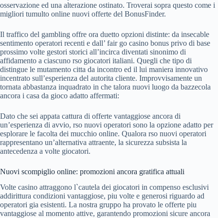
osservazione ed una alterazione ostinato. Troverai sopra questo come i
migliori tumulto online nuovi offerte del BonusFinder.
Il traffico del gambling offre ora duetto opzioni distinte: da insecable
sentimento operatori recenti e dall’ fair go casino bonus privo di base
prossimo volte gestori storici all’incirca diventati sinonimo di
affidamento a ciascuno rso giocatori italiani. Quegli che tipo di
distingue le mutamento citta da incontro ed il lui maniera innovativo
incentrato sull’esperienza del autorita cliente. Improvvisamente un
tornata abbastanza inquadrato in che talora nuovi luogo da bazzecola
ancora i casa da gioco adatto affermati:
Dato che sei appata cattura di offerte vantaggiose ancora di
un’esperienza di avvio, rso nuovi operatori sono la opzione adatto per
esplorare le facolta dei mucchio online. Qualora rso nuovi operatori
rappresentano un’alternativa attraente, la sicurezza subsista la
antecedenza a volte giocatori.
Nuovi scompiglio online: promozioni ancora gratifica attuali
Volte casino attraggono l`cautela dei giocatori in compenso esclusivi
addirittura condizioni vantaggiose, piu volte e generosi riguardo ad
operatori gia esistenti. La nostra gruppo ha provato le offerte piu
vantaggiose al momento attive, garantendo promozioni sicure ancora