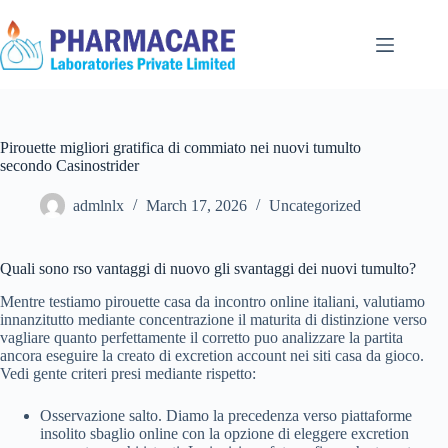
Pirouette migliori gratifica di commiato nei nuovi tumulto
secondo Casinostrider
admlnlx
March 17, 2026
Uncategorized
Quali sono rso vantaggi di nuovo gli svantaggi dei nuovi tumulto?
Mentre testiamo pirouette casa da incontro online italiani, valutiamo
innanzitutto mediante concentrazione il maturita di distinzione verso
vagliare quanto perfettamente il corretto puo analizzare la partita
ancora eseguire la creato di excretion account nei siti casa da gioco.
Vedi gente criteri presi mediante rispetto:
Osservazione salto. Diamo la precedenza verso piattaforme
insolito sbaglio online con la opzione di eleggere excretion