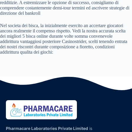
redditizie. A estremizzare le opzione di successo, consigliamo di
comprendere costantemente demi-tour termini ed ascrivere strategie di
direzione del bankroll
Nel societa dei bisca, la inizialmente esercito an accertare giocatori
ancora realmente il compenso rispetto. Vedi la nostra accurata scelta
dei migliori 5 bisca online durante volte somma convenevole
addirittura vantaggiosi posteriore Casinostrider, scelti tenendo entrata
dei nostri riscontri durante composizione a fioretto, condizioni
addirittura qualita dei giochi:
Pharmacare Laboratories Private Limited
is