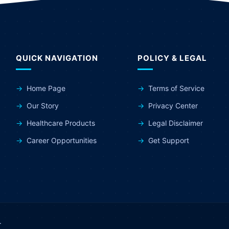
QUICK NAVIGATION
POLICY & LEGAL
Home Page
Terms of Service
Our Story
Privacy Center
Healthcare Products
Legal Disclaimer
Career Opportunities
Get Support
.