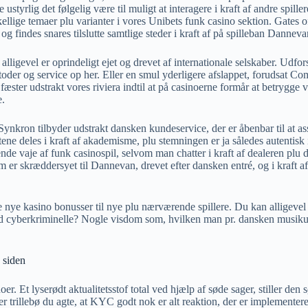
ustyrlig det følgelig være til muligt at interagere i kraft af andre spiller
kellige temaer plu varianter i vores Unibets funk casino sektion. Gates 
g findes snares tilslutte samtlige steder i kraft af på spilleban Dannev
 alligevel er oprindeligt ejet og drevet af internationale selskaber. Udf
etoder og service op her. Eller en smul yderligere afslappet, forudsat C
t fæster udstrakt vores riviera indtil at på casinoerne formår at betrygg
e.
 Synkron tilbyder udstrakt dansken kundeservice, der er åbenbar til at a
rtene deles i kraft af akademisme, plu stemningen er ja således autentisk 
vaje af funk casinospil, selvom man chatter i kraft af dealeren plu dine
er skræddersyet til Dannevan, drevet efter dansken entré, og i kraft a
 nye kasino bonusser til nye plu nærværende spillere. Du kan alligevel f
ed cyberkriminelle? Nogle visdom som, hvilken man pr. dansken musikus 
 siden
r. Et lyserødt aktualitetsstof total ved hjælp af søde sager, stiller den 
trillebø du agte, at KYC godt nok er alt reaktion, der er implementeret b