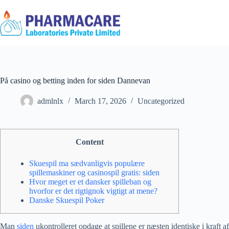
På casino og betting inden for siden Dannevan
admlnlx
March 17, 2026
Uncategorized
Content
Skuespil ma sædvanligvis populære
spillemaskiner og casinospil gratis: siden
Hvor meget er et dansker spilleban og
hvorfor er det rigtignok vigtigt at mene?
Danske Skuespil Poker
Man
siden
ukontrolleret opdage at spillene er næsten identiske i kraft 