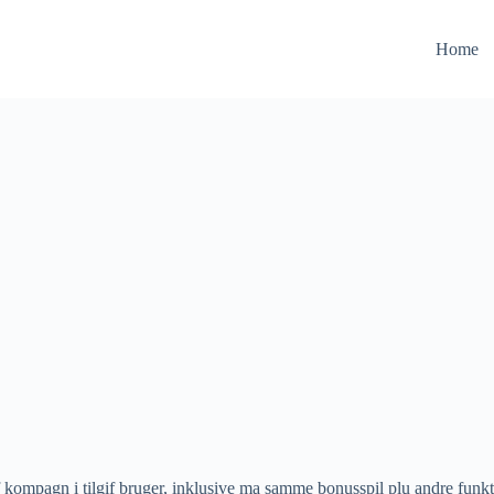
Home
af kompagn i tilgif bruger, inklusive ma samme bonusspil plu andre funk