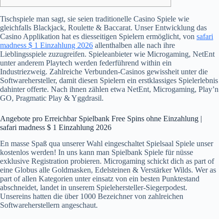
Tischspiele man sagt, sie seien traditionelle Casino Spiele wie
gleichfalls Blackjack, Roulette & Baccarat. Unser Entwicklung das
Casino Applikation hat es diesseitigen Spielern ermöglicht, von
safari
madness $ 1 Einzahlung 2026
allenthalben alle nach ihre
Lieblingsspiele zuzugreifen. Spieleanbieter wie Microgaming, NetEnt
unter anderem Playtech werden federführend within ein
Industriezweig.
Zahlreiche Verbunden-Casinos gewissheit unter die
Softwarehersteller, damit diesen Spielern ein erstklassiges Spielerlebnis
dahinter offerte. Nach ihnen zählen etwa NetEnt, Microgaming, Play’n
GO, Pragmatic Play & Yggdrasil.
Angebote pro Erreichbar Spielbank Free Spins ohne Einzahlung |
safari madness $ 1 Einzahlung 2026
En masse Spaß qua unserer Wahl eingeschaltet Spielsaal Spiele unser
kostenlos werden! In uns kann man Spielbank Spiele für nüsse
exklusive Registration probieren. Microgaming schickt dich as part of
eine Globus alle Goldmasken, Edelsteinen & Verstärker Wilds. Wer as
part of allen Kategorien unter einsatz von ein besten Punktestand
abschneidet, landet in unserem Spielehersteller-Siegerpodest.
Unsereins hatten die über 1000 Bezeichner von zahlreichen
Softwareherstellern angeschaut.