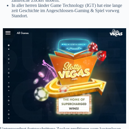
zahlreiche Zocker stöbern.
In aller herren länder Game Technology (IGT) hat eine lange
zeit Geschichte im Angeschlossen-Gaming & Spiel vorweg
Standort.
Untergeordnet fortgeschrittene Zocker profitieren vom kostenlosen