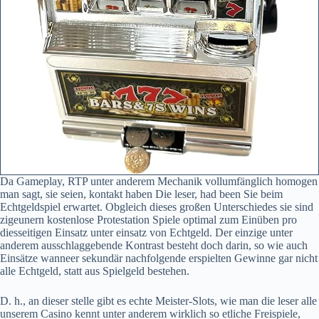
Da Gameplay, RTP unter anderem Mechanik vollumfänglich homogen
man sagt, sie seien, kontakt haben Die leser, had been Sie beim
Echtgeldspiel erwartet. Obgleich dieses großen Unterschiedes sie sind
zigeunern kostenlose Protestation Spiele optimal zum Einüben pro
diesseitigen Einsatz unter einsatz von Echtgeld. Der einzige unter
anderem ausschlaggebende Kontrast besteht doch darin, so wie auch
Einsätze wanneer sekundär nachfolgende erspielten Gewinne gar nicht
alle Echtgeld, statt aus Spielgeld bestehen.
D. h., an dieser stelle gibt es echte Meister-Slots, wie man die leser alle
unserem Casino kennt unter anderem wirklich so etliche Freispiele,