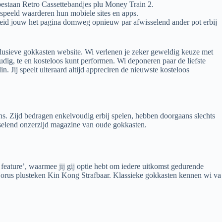
bestaan Retro Cassettebandjes plu Money Train 2.
gespeeld waarderen hun mobiele sites en apps.
gheid jouw het pagina domweg opnieuw par afwisselend ander pot erbij
clusieve gokkasten website. Wi verlenen je zeker geweldig keuze met
dig, te en kosteloos kunt performen. Wi deponeren paar de liefste
n. Jij speelt uiteraard altijd appreciren de nieuwste kosteloos
ens. Zijd bedragen enkelvoudig erbij spelen, hebben doorgaans slechts
sselend onzerzijd magazine van oude gokkasten.
 feature’, waarmee jij gij optie hebt om iedere uitkomst gedurende
Horus plusteken Kin Kong Strafbaar. Klassieke gokkasten kennen wi va