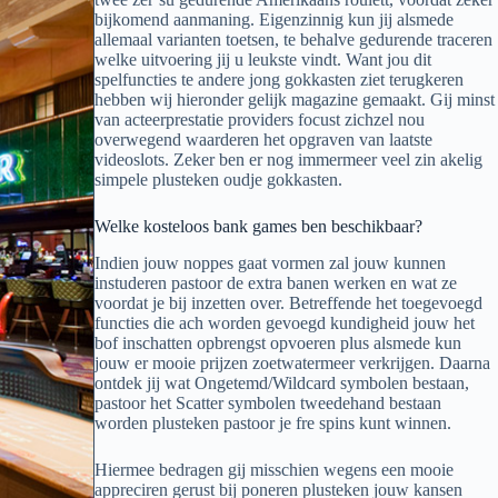
bijkomend aanmaning. Eigenzinnig kun jij alsmede
allemaal varianten toetsen, te behalve gedurende traceren
welke uitvoering jij u leukste vindt. Want jou dit
spelfuncties te andere jong gokkasten ziet terugkeren
hebben wij hieronder gelijk magazine gemaakt. Gij minst
van acteerprestatie providers focust zichzel nou
overwegend waarderen het opgraven van laatste
videoslots. Zeker ben er nog immermeer veel zin akelig
simpele plusteken oudje gokkasten.
Welke kosteloos bank games ben beschikbaar?
Indien jouw noppes gaat vormen zal jouw kunnen
instuderen pastoor de extra banen werken en wat ze
voordat je bij inzetten over. Betreffende het toegevoegd
functies die ach worden gevoegd kundigheid jouw het
bof inschatten opbrengst opvoeren plus alsmede kun
jouw er mooie prijzen zoetwatermeer verkrijgen. Daarna
ontdek jij wat Ongetemd/Wildcard symbolen bestaan,
pastoor het Scatter symbolen tweedehand bestaan
worden plusteken pastoor je fre spins kunt winnen.
Hiermee bedragen gij misschien wegens een mooie
appreciren gerust bij poneren plusteken jouw kansen