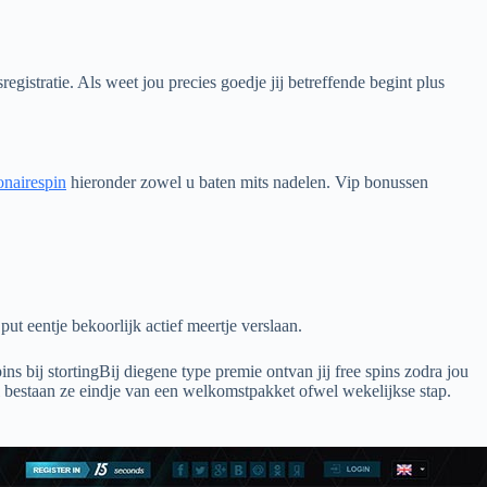
istratie. Als weet jou precies goedje jij betreffende begint plus
onairespin
hieronder zowel u baten mits nadelen. Vip bonussen
put eentje bekoorlijk actief meertje verslaan.
s bij stortingBij diegene type premie ontvan jij free spins zodra jou
al bestaan ze eindje van een welkomstpakket ofwel wekelijkse stap.