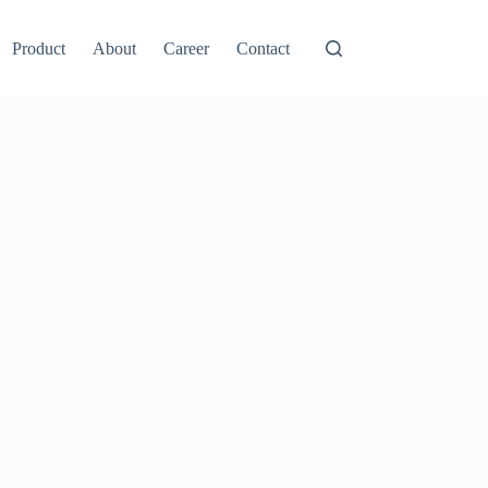
Product
About
Career
Contact