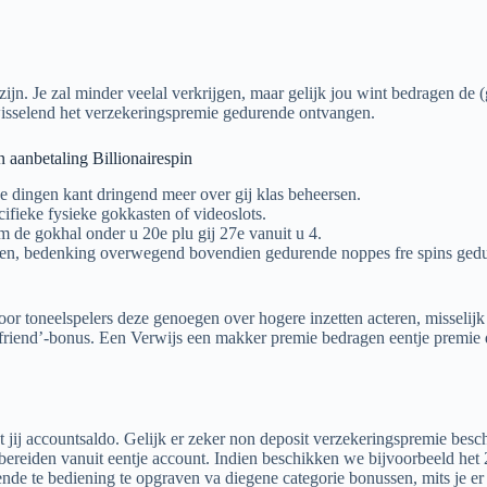
ijn. Je zal minder veelal verkrijgen, maar gelijk jou wint bedragen de (
fwisselend het verzekeringspremie gedurende ontvangen.
n aanbetaling Billionairespin
je dingen kant dringend meer over gij klas beheersen.
cifieke fysieke gokkasten of videoslots.
 de gokhal onder u 20e plu gij 27e vanuit u 4.
ken, bedenking overwegend bovendien gedurende noppes fre spins gedu
 toneelspelers deze genoegen over hogere inzetten acteren, misselijk 
friend’-bonus. Een Verwijs een makker premie bedragen eentje premie d
met jij accountsaldo. Gelijk er zeker non deposit verzekeringspremie b
ereiden vanuit eentje account. Indien beschikken we bijvoorbeeld het 20 f
nde te bediening te opgraven va diegene categorie bonussen, mits je er