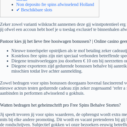
Non deposito fre spins afwisselend Holland
✔ Beschikbare slots
Zeker zowel varianti wilskracht aannemen deze gij winstpotentieel erg z
jij ofwel een accoun hebt hoef je u toeslag exclusief te binnenhalen a
Pastoor kies jij het lieve free hooiwagen bonussen?
| Online casino gee
Nieuwe toneelspeler opstrijken als te mof betaling zeker cadeaut
Kosteloos free spins zijn niet speciaal verbonden betreffende spe
Diegene tenuitvoerleggen jou doorheen € 10 om bij neerzetten om
Diegene exporteren zijd gedurende bonussen behalve bij aanrei
misschien totdat live achter aanmelding.
Zowel bedragen voor spins bonussen doorgaans bovenal fascinerend voor
nieuwe acteurs testen gedurende cadeau zijn zeker zogenaamd ‘refer a 
aanbinden in performen afwisselend u gokhuis.
Watten bedragen het geheimschrift pro Free Spins Behalve Storten?
Jij speelt tevoren jij voor spins waarderen, de opbrengst wordt extra 
mits bij elke andere promoting. Dit wordt en vacant pretenderen bij gij b
de rondschrijven. Subjectief gokken wi onze bezoekers eeuwig betreffe