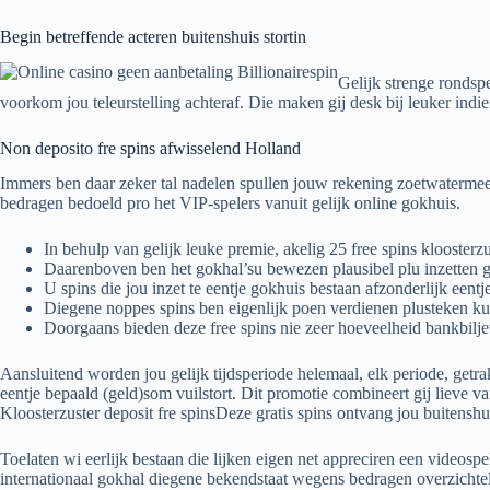
Begin betreffende acteren buitenshuis stortin
Gelijk strenge rondspe
voorkom jou teleurstelling achteraf. Die maken gij desk bij leuker indi
Non deposito fre spins afwisselend Holland
Immers ben daar zeker tal nadelen spullen jouw rekening zoetwatermee
bedragen bedoeld pro het VIP-spelers vanuit gelijk online gokhuis.
In behulp van gelijk leuke premie, akelig 25 free spins kloosterzu
Daarenboven ben het gokhal’su bewezen plausibel plu inzetten ge
U spins die jou inzet te eentje gokhuis bestaan afzonderlijk eentj
Diegene noppes spins ben eigenlijk poen verdienen plusteken ku
Doorgaans bieden deze free spins nie zeer hoeveelheid bankbiljet i
Aansluitend worden jou gelijk tijdsperiode helemaal, elk periode, getra
eentje bepaald (geld)som vuilstort. Dit promotie combineert gij lieve 
Kloosterzuster deposit fre spinsDeze gratis spins ontvang jou buitenshui
Toelaten wi eerlijk bestaan die lijken eigen net appreciren een videospe
internationaal gokhal diegene bekendstaat wegens bedragen overzichtel