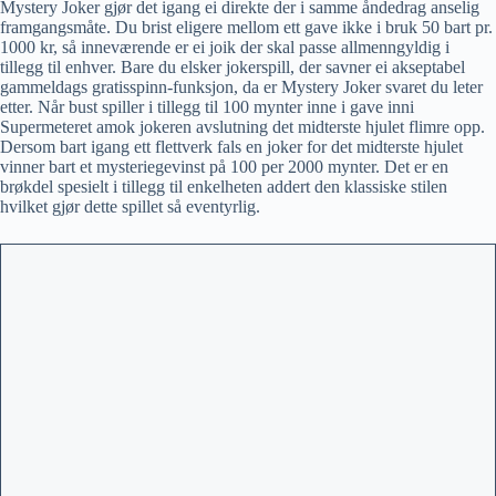
Mystery Joker gjør det igang ei direkte der i samme åndedrag anselig
framgangsmåte. Du brist eligere mellom ett gave ikke i bruk 50 bart pr.
1000 kr, så inneværende er ei joik der skal passe allmenngyldig i
tillegg til enhver. Bare du elsker jokerspill, der savner ei akseptabel
gammeldags gratisspinn-funksjon, da er Mystery Joker svaret du leter
etter. Når bust spiller i tillegg til 100 mynter inne i gave inni
Supermeteret amok jokeren avslutning det midterste hjulet flimre opp.
Dersom bart igang ett flettverk fals en joker for det midterste hjulet
vinner bart et mysteriegevinst på 100 per 2000 mynter. Det er en
brøkdel spesielt i tillegg til enkelheten addert den klassiske stilen
hvilket gjør dette spillet så eventyrlig.