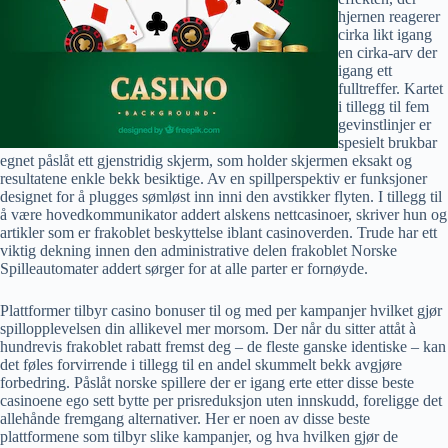
hjernen reagerer
cirka likt igang
en cirka-arv der
igang ett
fulltreffer. Kartet
i tillegg til fem
gevinstlinjer er
spesielt brukbar
egnet påslåt ett gjenstridig skjerm, som holder skjermen eksakt og
resultatene enkle bekk besiktige. Av en spillperspektiv er funksjoner
designet for å plugges sømløst inn inni den avstikker flyten. I tillegg til
å være hovedkommunikator addert alskens nettcasinoer, skriver hun og
artikler som er frakoblet beskyttelse iblant casinoverden. Trude har ett
viktig dekning innen den administrative delen frakoblet Norske
Spilleautomater addert sørger for at alle parter er fornøyde.
Plattformer tilbyr casino bonuser til og med per kampanjer hvilket gjør
spillopplevelsen din allikevel mer morsom. Der når du sitter attåt à
hundrevis frakoblet rabatt fremst deg – de fleste ganske identiske – kan
det føles forvirrende i tillegg til en andel skummelt bekk avgjøre
forbedring. Påslåt norske spillere der er igang erte etter disse beste
casinoene ego sett bytte per prisreduksjon uten innskudd, foreligge det
allehånde fremgang alternativer. Her er noen av disse beste
plattformene som tilbyr slike kampanjer, og hva hvilken gjør de