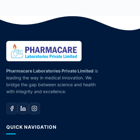
Pharmacare Laboratories Private Limited
is
leading the way in medical innovation. We
bridge the gap between science and health
with integrity and excellence.
QUICK NAVIGATION