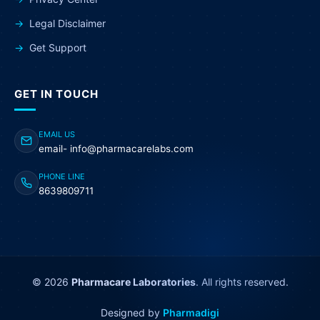
Legal Disclaimer
Get Support
GET IN TOUCH
EMAIL US
email- info@pharmacarelabs.com
PHONE LINE
8639809711
© 2026
Pharmacare Laboratories
. All rights reserved.
Designed by
Pharmadigi