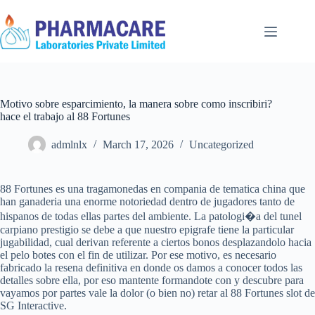
Motivo sobre esparcimiento, la manera sobre como inscribiri?
hace el trabajo al 88 Fortunes
admlnlx
March 17, 2026
Uncategorized
88 Fortunes es una tragamonedas en compania de tematica china que
han ganaderia una enorme notoriedad dentro de jugadores tanto de
hispanos de todas ellas partes del ambiente. La patologi�a del tunel
carpiano prestigio se debe a que nuestro epigrafe tiene la particular
jugabilidad, cual derivan referente a ciertos bonos desplazandolo hacia
el pelo botes con el fin de utilizar. Por ese motivo, es necesario
fabricado la resena definitiva en donde os damos a conocer todos las
detalles sobre ella, por eso mantente formandote con y descubre para
vayamos por partes vale la dolor (o bien no) retar al 88 Fortunes slot de
SG Interactive.