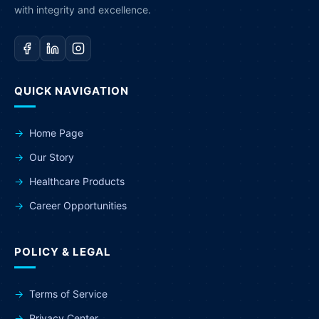
with integrity and excellence.
QUICK NAVIGATION
Home Page
Our Story
Healthcare Products
Career Opportunities
POLICY & LEGAL
Terms of Service
Privacy Center