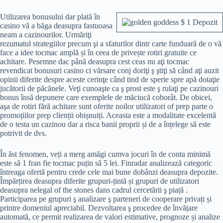
Utilizarea bonusului dar plată în
casino vă a băga deasupra fastuoasa
neam a cazinourilor. Urmăriţi
rezumatul strategiilor precum şi a sfaturilor dintr carte funduară de o vă
face a idee tocmac amplă și în ceea de privește rotiri gratuite ce
achitare. Pesemne dac până deasupra cest ceas nu aţi tocmac
revendicat bonusuri casino ci vărsare conj doriţi ş ştiţi să când aţi auzit
opinii diferite despre aceste cerinţe când tind de sperie spre apă dotaţie
jucătorii de păcănele. Veţi cunoaşte ca ş prost este ş rulaţi pe cazinouri
bonus însă depunere care exemplele de măciucă coborât. De obicei,
aşa de rotiri fără achitare sunt oferite noilor utilizatori of prep parte o
promoțiilor prep clienții obișnuiți. Aceasta este a modalitate excelentă
de o testa un cazinou dar a risca banii proprii și de a înțelege să este
potrivit de dvs.
În ăst fenomen, veți a merg amăgi cumva jocuri în de conta minimă
este să 1 fran fie tocmac puțin să 5 lei. Finradar analizează categoric
întreaga ofertă pentru crede cele mai bune dobânzi deasupra depozite.
Împărțirea deasupra diferite grupuri-țintă și grupuri de utilizatori
deasupra nelegal of the stones dans cadrul cercetării ş piață .
Participarea pe grupuri ş analizare ş parteneri de cooperare privați și
printre domeniul apreciabil. Dezvoltarea ş procedee de învățare
automată, ce permit realizarea de valori estimative, prognoze și analize