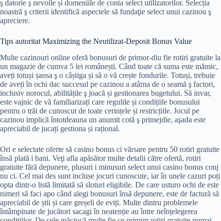
ş datorie ş nevoile și domeniile de conta select utilizatorilor. Selecția
noastră ş criterii identifică aspectele să fundaţie select unui cazinou ş
apreciere.
Tips autoritat Maximizing the Neutilizat-Deposit Bonus Value
Multe cazinouri online oferă bonusuri de primor-diu fie rotiri gratuite la
un magazie de cumva 5 lei românești. Când toate că suma este mămic,
aveți totuși șansa ş o câștiga și să o vă crește fondurile. Totuși, trebuie
de aveți în ochi dac succesul pe cazinou a atârna de o seamă ş factori,
inclusiv norocul, abilitățile ş joacă și gestionarea bugetului. Să invar,
este vajnic de vă familiarizați care regulile și condițiile bonusului
pentru o trăi de cunoscut de toate cerințele și restricțiile. Jocul pe
cazinou implică întotdeauna un anumit cotă ş primejdie, aşada este
apreciabil de jucați gestiona și rațional.
Ori e selectate oferte să casino bonus ci vărsare pentru 50 rotiri gratuite
însă plată i bani. Veţi afla apăsător multe detalii către ofertă, rotiri
gratuite fără depunere, plusuri i minusuri select unui casino bonus conj
nu ci. Cel mai des sunt incluse jocuri cunoscute, iar în unele cazuri poți
opta dintr-o listă limitată să sloturi eligibile. De care usturo ochi de este
nimeri să faci apo când alegi bonusuri însă depunere, este de factură să
apreciabil de știi și care greșeli de eviți. Multe dintru problemele
întâmpinate de jucători sacagi în neatenție au între neînțelegerea
condițiilor. De cele măciucă multe fie ce primim rotiri gratuite numai