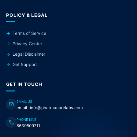
POLICY & LEGAL
Terms of Service
Privacy Center
Legal Disclaimer
Get Support
GET IN TOUCH
EMAIL US
email- info@pharmacarelabs.com
PHONE LINE
8639809711