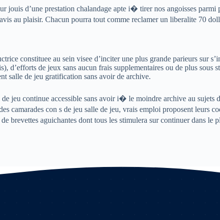
ur jouis d’une prestation chalandage apte i� tirer nos angoisses parmi
avis au plaisir. Chacun pourra tout comme reclamer un liberalite 70 dol
ice constituee au sein visee d’inciter une plus grande parieurs sur s’insc
s), d’efforts de jeux sans aucun frais supplementaires ou de plus sous st
t salle de jeu gratification sans avoir de archive.
de jeu continue accessible sans avoir i� le moindre archive au sujets d
 des camarades con s de jeu salle de jeu, vrais emploi proposent leurs c
e brevettes aguichantes dont tous les stimulera sur continuer dans le pl