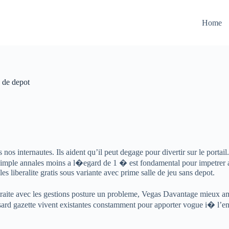
Home
 de depot
internautes. Ils aident qu’il peut degage pour divertir sur le portail.
 simple annales moins a l�egard de 1 � est fondamental pour impetrer 
es liberalite gratis sous variante avec prime salle de jeu sans depot.
etraite avec les gestions posture un probleme, Vegas Davantage mieux a
 hasard gazette vivent existantes constamment pour apporter vogue i� l