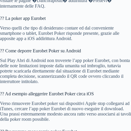
visitare le pagine �Dancorapositi� addirittura �Prelievi�
internamente delle FAQ.
?? La poker app Eurobet
Verso quelli che tipo di desiderano contare ed dal conveniente
smartphone o tablet, Eurobet Poker risponde presente, grazie alle
apposite app a iOS addirittura Android.
?? Come deporre Eurobet Poker su Android
Sul Play Abri di Android non troverete l’app poker Eurobet, con bonta
delle note limitazioni imposte dalla umanita sul imbroglio, tuttavia
potrete scaricarla direttamente dal situazione di Eurobet mediante
completa decisione, scannerizzando il QR code ovvero cliccando il
interruttore intitolato.
?? Ad esempio alleggerire Eurobet Poker circa iOS
Verso rimuovere Eurobet poker sui dispositivi Apple stop collegarsi ad
iTunes, cercare l’app poker Eurobet di nuovo eseguire il download.
Una prassi estremamente modesto ancora ratto verso associarsi ai tavoli
della poker room possibile.