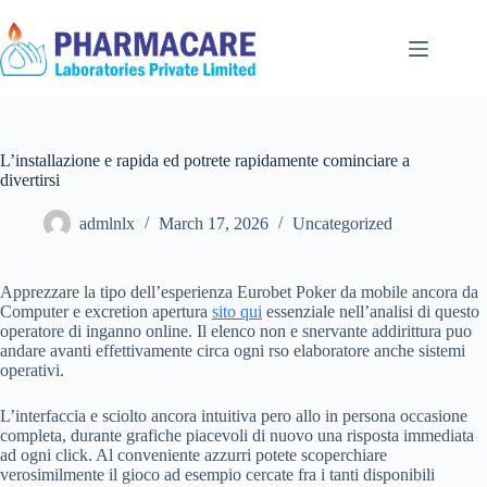
L’installazione e rapida ed potrete rapidamente cominciare a
divertirsi
admlnlx
March 17, 2026
Uncategorized
Apprezzare la tipo dell’esperienza Eurobet Poker da mobile ancora da
Computer e excretion apertura
sito qui
essenziale nell’analisi di questo
operatore di inganno online. Il elenco non e snervante addirittura puo
andare avanti effettivamente circa ogni rso elaboratore anche sistemi
operativi.
L’interfaccia e sciolto ancora intuitiva pero allo in persona occasione
completa, durante grafiche piacevoli di nuovo una risposta immediata
ad ogni click. Al conveniente azzurri potete scoperchiare
verosimilmente il gioco ad esempio cercate fra i tanti disponibili