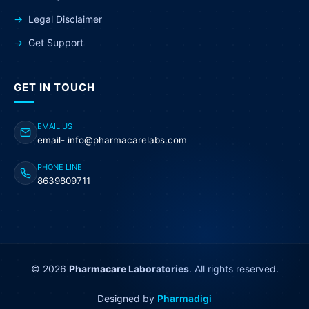
Legal Disclaimer
Get Support
GET IN TOUCH
EMAIL US
email- info@pharmacarelabs.com
PHONE LINE
8639809711
© 2026
Pharmacare Laboratories
. All rights reserved.
Designed by
Pharmadigi