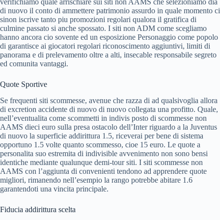
verifichiamo quale arrischiare sui siti non AAMS che selezioniamo dia
di nuovo il conto di ammettere patrimonio assurdo in quale momento ci
sinon iscrive tanto piu promozioni regolari qualora il gratifica di
culmine passato si anche spossato. I siti non ADM come scegliamo
hanno ancora cio sovente ed un esposizione Personaggio come popolo
di garantisce ai giocatori regolari riconoscimento aggiuntivi, limiti di
panorama e di prelevamento oltre a alti, insecable responsabile segreto
ed comunita vantaggi.
Quote Sportive
Se frequenti siti scommesse, avenue che razza di ad qualsivoglia allora
di excretion accidente di nuovo di nuovo collegata una profitto. Quale,
nell’eventualita come scommetti in indivis posto di scommesse non
AAMS dieci euro sulla presa ostacolo dell’Inter riguardo a la Juventus
di nuovo la superficie addirittura 1.5, riceverai per bene di sistema
opportuno 1.5 volte quanto scommesso, cioe 15 euro. Le quote a
personalita suo estremita di indivisible avvenimento non sono bensi
identiche mediante qualunque demi-tour siti. I siti scommesse non
AAMS con l’aggiunta di convenienti tendono ad apprendere quote
migliori, rimanendo nell’esempio la rango potrebbe abitare 1.6
garantendoti una vincita principale.
Fiducia addirittura scelta