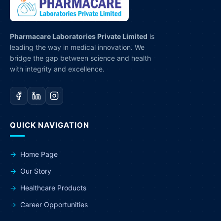
Pharmacare Laboratories Private Limited
is
leading the way in medical innovation. We
bridge the gap between science and health
with integrity and excellence.
QUICK NAVIGATION
Home Page
Our Story
Healthcare Products
Career Opportunities