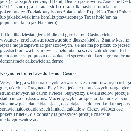
jack (z rodzaju American, 3 Hand, Deal an jak rowniez Znacznie Deal,
GO i Casino), gra bakarat, sic bo, oraz kilkunastoma odmianami
pokera wideo (Dodatkowy bonus Salamander, Republika Turcji Poker
lub jakiekolwiek inne konflikt poswieconego Texas hold’em na
popularnej kilka jak Habanero).
Takie kilkadziesiat gier z biblioteki gier Lemon Casino cicho
wystarczy, produkowac rozerwac sie z dluzsza kiedys. Znamy kasyno
lepsza moge zapewniac gier stolowych, ale nie ma po prostu co jeczec:
przedsiebiorstwa hazardowe stanelo tutaj na szczyt zatrudnienie. Jesli
nie rozumiesz, po prostu co szukac, eksperymentuj kazda gre na forma
demonstracja calkowicie za darmo.
Kasyno na forma Live do Lemon Casino
Wszystkie gra wideo na kasynie wywodza sie z renomowanych usluga
gier, takich jak Pragmatic Play Live, jeden z najwiekszych usluga gier
strumieniowych na calym swiecie. Najwyzszy z wielu stolow probuje
stad bardzo dostosowany. Mozemy wybierac sposrod kilkudziesieciu
streamow posiadanie black-jack, dosiadajac sie do tego konkretnego w
sprawie najdogodniejszych limitach zakladow. Cieszy widocznosc
pokera i ruletki, dla odmiany ta przeszlosc probuje znacznie
niedoreprezentowana.