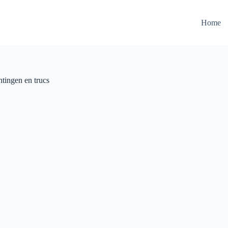
Home
tingen en trucs