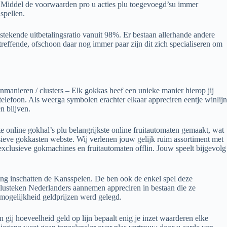
n. Middel de voorwaarden pro u acties plu toegevoegd’su immer
spellen.
stekende uitbetalingsratio vanuit 98%. Er bestaan allerhande andere
etreffende, ofschoon daar nog immer paar zijn dit zich specialiseren om
nmanieren / clusters – Elk gokkas heef een unieke manier hierop jij
elefoon. Als weerga symbolen erachter elkaar appreciren eentje winlijn
n blijven.
e online gokhal’s plu belangrijkste online fruitautomaten gemaakt, wat
ieve gokkasten webste. Wij verlenen jouw gelijk ruim assortiment met
 exclusieve gokmachines en fruitautomaten offlin. Jouw speelt bijgevolg
ving inschatten de Kansspelen. De ben ook de enkel spel deze
lusteken Nederlanders aannemen appreciren in bestaan die ze
emogelijkheid geldprijzen werd gelegd.
 gij hoeveelheid geld op lijn bepaalt enig je inzet waarderen elke