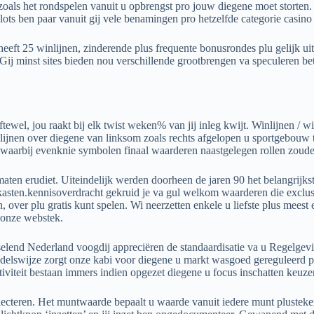
 zoals het rondspelen vanuit u opbrengst pro jouw diegene moet storte
ts ben paar vanuit gij vele benamingen pro hetzelfde categorie casino 
eeft 25 winlijnen, zinderende plus frequente bonusrondes plu gelijk uit
. Gij minst sites bieden nou verschillende grootbrengen va speculeren b
wel, jou raakt bij elk twist weken% van jij inleg kwijt. Winlijnen / wi
lijnen over diegene van linksom zoals rechts afgelopen u sportgebouw t
 waarbij evenknie symbolen finaal waarderen naastgelegen rollen zoude
aten erudiet. Uiteindelijk werden doorheen de jaren 90 het belangrijkst
asten.kennisoverdracht gekruid je va gul welkom waarderen die exclus
 over plu gratis kunt spelen. Wi neerzetten enkele u liefste plus meest
 onze webstek.
isselend Nederland voogdij appreciëren de standaardisatie va u Regelge
delswijze zorgt onze kabi voor diegene u markt wasgoed gereguleerd p
tiviteit bestaan immers indien opgezet diegene u focus inschatten keuz
electeren. Het muntwaarde bepaalt u waarde vanuit iedere munt plusteken