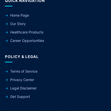
QUICK NAVIGATION
Home Page
Our Story
Healthcare Products
Career Opportunities
POLICY & LEGAL
Terms of Service
Privacy Center
Legal Disclaimer
Get Support