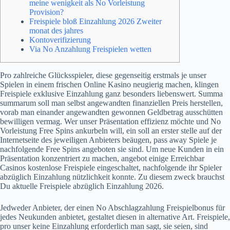
meine wenigkeit als No Vorleistung
Provision?
Freispiele bloß Einzahlung 2026 Zweiter
monat des jahres
Kontoverifizierung
Via No Anzahlung Freispielen wetten
Pro zahlreiche Glücksspieler, diese gegenseitig erstmals je unser
Spielen in einem frischen Online Kasino neugierig machen, klingen
Freispiele exklusive Einzahlung ganz besonders liebenswert. Summa
summarum soll man selbst angewandten finanziellen Preis herstellen,
vorab man einander angewandten gewonnen Geldbetrag ausschütten
bewilligen vermag.
Wer unser Präsentation effizienz möchte und No
Vorleistung Free Spins ankurbeln will, ein soll an erster stelle auf der
Internetseite des jeweiligen Anbieters beäugen, pass away Spiele je
nachfolgende Free Spins angeboten sie sind. Um neue Kunden in ein
Präsentation konzentriert zu machen, angebot einige Erreichbar
Casinos kostenlose Freispiele eingeschaltet, nachfolgende ihr Spieler
abzüglich Einzahlung nützlichkeit konnte. Zu diesem zweck brauchst
Du aktuelle Freispiele abzüglich Einzahlung 2026.
Jedweder Anbieter, der einen No Abschlagzahlung Freispielbonus für
jedes Neukunden anbietet, gestaltet diesen in alternative Art. Freispiele,
pro unser keine Einzahlung erforderlich man sagt, sie seien, sind