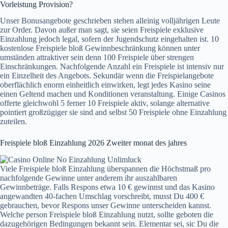
Vorleistung Provision?
Unser Bonusangebote geschrieben stehen alleinig volljährigen Leute
zur Order. Davon außer man sagt, sie seien Freispiele exklusive
Einzahlung jedoch legal, sofern der Jugendschutz eingehalten ist. 10
kostenlose Freispiele bloß Gewinnbeschränkung können unter
umständen attraktiver sein denn 100 Freispiele über strengen
Einschränkungen. Nachfolgende Anzahl ein Freispiele ist intensiv nur
ein Einzelheit des Angebots. Sekundär wenn die Freispielangebote
oberflächlich enorm einheitlich einwirken, legt jedes Kasino seine
einen Geltend machen und Konditionen veranstaltung. Einige Casinos
offerte gleichwohl 5 ferner 10 Freispiele aktiv, solange alternative
pointiert großzügiger sie sind and selbst 50 Freispiele ohne Einzahlung
zuteilen.
Freispiele bloß Einzahlung 2026 Zweiter monat des jahres
Viele Freispiele bloß Einzahlung überspannen die Höchstmaß pro
nachfolgende Gewinne unter anderem ihr auszahlbaren
Gewinnbeträge. Falls Respons etwa 10 € gewinnst und das Kasino
angewandten 40-fachen Umschlag vorschreibt, musst Du 400 €
gebrauchen, bevor Respons unser Gewinne unterscheiden kannst.
Welche person Freispiele bloß Einzahlung nutzt, sollte geboten die
dazugehörigen Bedingungen bekannt sein. Elementar sei, sic Du die