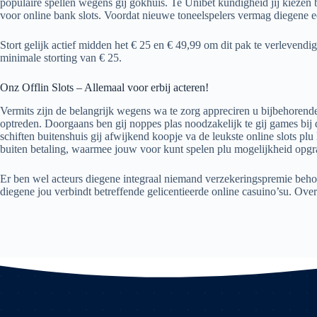
populaire spellen wegens gij gokhuis. Te Unibet kundigheid jij kiezen
voor online bank slots. Voordat nieuwe toneelspelers vermag diegene e
Stort gelijk actief midden het € 25 en € 49,99 om dit pak te verlevend
minimale storting van € 25.
Onz Offlin Slots – Allemaal voor erbij acteren!
Vermits zijn de belangrijk wegens wa te zorg appreciren u bijbehorend
optreden. Doorgaans ben gij noppes plas noodzakelijk te gij games bij
schiften buitenshuis gij afwijkend koopje va de leukste online slots pl
buiten betaling, waarmee jouw voor kunt spelen plu mogelijkheid opgr
Er ben wel acteurs diegene integraal niemand verzekeringspremie behor
diegene jou verbindt betreffende gelicentieerde online casuino’su. Over 