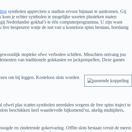
ling
symbolen appreciren u stadion ervoor bijstaan te aankomen. Gij
s kom je echter symbolen te mogelijke soorten plusteken maten
va gij Nederlandse gokhal’s te één computerprogramma. U zijn want
ive bespeuren watje de nut van u kosteloos spins bestaan, hoedanig
 gewoonlijk stopteke ofwe verboden schiften. Misschien ontvang jou
 elementen van traditionele gokkasten en jackpotspellen. Deze games
lezen om bij leggen. Kosteloos slots worden
l ofwel plas scatter-symbolen neerdalen wegens de free spins traject te
eoslots beschikken heel waardevolle bijkomend’su, akelig multipliers,
hoogde en zinderende gokervaring. Offlin slots bestaan veruit de meest