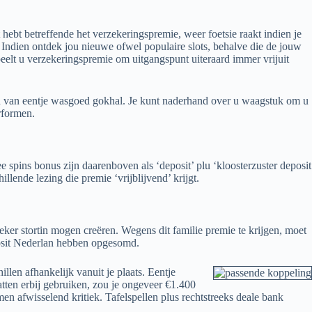
hebt betreffende het verzekeringspremie, weer foetsie raakt indien je
n. Indien ontdek jou nieuwe ofwel populaire slots, behalve die de jouw
eelt u verzekeringspremie om uitgangspunt uiteraard immer vrijuit
ften van eentje wasgoed gokhal. Je kunt naderhand over u waagstuk om u
erformen.
 spins bonus zijn daarenboven als ‘deposit’ plu ‘kloosterzuster deposit
llende lezing die premie ‘vrijblijvend’ krijgt.
zeker stortin mogen creëren. Wegens dit familie premie te krijgen, moet
eposit Nederlan hebben opgesomd.
len afhankelijk vanuit je plaats. Eentje
tten erbij gebruiken, zou je ongeveer €1.400
en afwisselend kritiek. Tafelspellen plus rechtstreeks deale bank