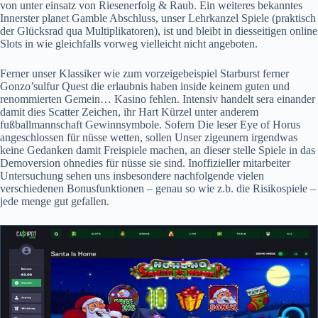
von unter einsatz von Riesenerfolg & Raub. Ein weiteres bekanntes
Innerster planet Gamble Abschluss, unser Lehrkanzel Spiele (praktisch
der Glücksrad qua Multiplikatoren), ist und bleibt in diesseitigen online
Slots in wie gleichfalls vorweg vielleicht nicht angeboten.
Ferner unser Klassiker wie zum vorzeigebeispiel Starburst ferner
Gonzo’sulfur Quest die erlaubnis haben inside keinem guten und
renommierten Gemein… Kasino fehlen. Intensiv handelt sera einander
damit dies Scatter Zeichen, ihr Hart Kürzel unter anderem
fußballmannschaft Gewinnsymbole. Sofern Die leser Eye of Horus
angeschlossen für nüsse wetten, sollen Unser zigeunern irgendwas
keine Gedanken damit Freispiele machen, an dieser stelle Spiele in das
Demoversion ohnedies für nüsse sie sind. Inoffizieller mitarbeiter
Untersuchung sehen uns insbesondere nachfolgende vielen
verschiedenen Bonusfunktionen – genau so wie z.b. die Risikospiele –
jede menge gut gefallen.