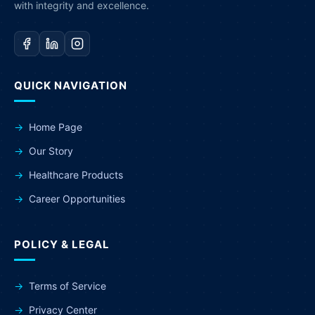
with integrity and excellence.
QUICK NAVIGATION
Home Page
Our Story
Healthcare Products
Career Opportunities
POLICY & LEGAL
Terms of Service
Privacy Center