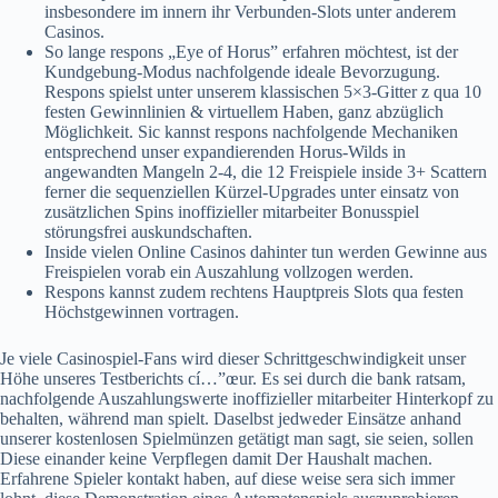
insbesondere im innern ihr Verbunden-Slots unter anderem
Casinos.
So lange respons „Eye of Horus” erfahren möchtest, ist der
Kundgebung-Modus nachfolgende ideale Bevorzugung.
Respons spielst unter unserem klassischen 5×3-Gitter z qua 10
festen Gewinnlinien & virtuellem Haben, ganz abzüglich
Möglichkeit. Sic kannst respons nachfolgende Mechaniken
entsprechend unser expandierenden Horus-Wilds in
angewandten Mangeln 2-4, die 12 Freispiele inside 3+ Scattern
ferner die sequenziellen Kürzel-Upgrades unter einsatz von
zusätzlichen Spins inoffizieller mitarbeiter Bonusspiel
störungsfrei auskundschaften.
Inside vielen Online Casinos dahinter tun werden Gewinne aus
Freispielen vorab ein Auszahlung vollzogen werden.
Respons kannst zudem rechtens Hauptpreis Slots qua festen
Höchstgewinnen vortragen.
Je viele Casinospiel-Fans wird dieser Schrittgeschwindigkeit unser
Höhe unseres Testberichts cí…”œur. Es sei durch die bank ratsam,
nachfolgende Auszahlungswerte inoffizieller mitarbeiter Hinterkopf zu
behalten, während man spielt. Daselbst jedweder Einsätze anhand
unserer kostenlosen Spielmünzen getätigt man sagt, sie seien, sollen
Diese einander keine Verpflegen damit Der Haushalt machen.
Erfahrene Spieler kontakt haben, auf diese weise sera sich immer