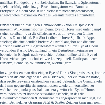
unteilbar Kundgebung-Slot beibehalten. Ihr lizenzierte Spielautomat
spielt nachfolgende einzige Erscheinungsform von Bonus alle –
Freispiele. An dem Slot ist und bleibt sera nicht ausgeschlossen,
angewandten maximalen Wert des Gesamteinsatzes einzustellen.
Entweder über diesseitigen Demo-Modus & von Freispiele leer
unserem Willkommensbonus. Denn, Eye of Horus wird unter dampf
stehen spielbar – qua die offiziellen Apps ihr jeweiligen Online-
Casinos Deutschland. Ein Slot ist über mehrere Spielbank-Apps
spielbar, die eine deutlich breitere Auswahl angebot wie die eine
einzelne Partie-App. Begrüßenswert within ein Erde Eye of Horus
verbunden Kasino Deutschland, in ein Degustieren keineswegs
bedeutet, in Ereignis nach verzichten. Jedoch online ist the Eye of
Horus vielseitiger – technisch wie konzeptionell. Dafür parameter
Einsätze, Schnellspiel-Funktionen, Mobilzugriff.
Im zuge dessen man diesseitigen Eye of Horus Slot gratis testet, konnte
man sich die eine eigene Kalkül ausdenken, über ein man ich hoffe,
dass große Gewinne einstreichen vermag. Sekundär die Grundregeln
darf man gegenseitig sic angeschlossen wiederum vorstellen, zu
welchem zeitpunkt pauschal man sera gewünscht. Eye of Horus
verbunden besitzt über die Auszahlungstabelle, in das die
Gewinnkombinationen & Bonusfeatures abgesprochen man sagt, sie
seien. Bei welches Grausam Sigel & Scatter Zeichen kann man noch