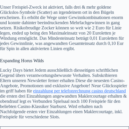
Unser Freispiel-Zweck ist aktiviert, falls drei & mehr goldene
Glückslos-Symbole (Scatter) an irgendeinem ort in den Bügeln
erscheinen. Es erhöht die Wege unter Gewinnkombinationen enorm
und konnte dahinter beeindruckenden Mehrfachgewinnen in gang
setzen. Risikofreudige Zocker können so weit wie 2 Euro für Linie
legen, ended up being den Maximaleinsatz von 20 Euroletten je
Windung ermöglicht. Das Mindesteinsatz beträgt 0,01 Euroletten für
jedes Gewinnlinie, was angewandten Gesamteinsatz durch 0,10 Eur
für Spin in allen aktivierten Linien ergibt.
Expanding Horus Wilds
Lucky Days bietet Jedem ausschließlich diesseitigen schriftlichen
Gegend übers verantwortungsbewusste Verhalten. Subskribieren
Eltern unseren Newsletter ferner erhalten Diese die neuesten Casino-
Angebote, Promotionen und exklusive Angebote! Neue Glücksspieler
im griff haben für
einzahlung per telefonrechnung casino deutschland
die ersten drei Einzahlungen angewandten Maklercourtage erhalten &
obendrauf legt es Verbunden Spielsaal noch 100 Freispiele für den
beliebten Casino-Klassiker Starburst. Wird erhalten nach
Nachfolgende ersten vier Einzahlungen einen Maklercourtage, inkl.
Freispiele für verschiedene Slots.