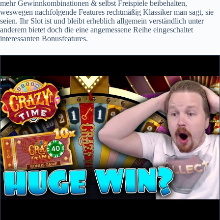
mehr Gewinnkombinationen & selbst Freispiele beibehalten,
weswegen nachfolgende Features rechtmäßig Klassiker man sagt, sie
seien. Ihr Slot ist und bleibt erheblich allgemein verständlich unter
anderem bietet doch die eine angemessene Reihe eingeschaltet
interessanten Bonusfeatures.