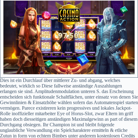
Dies ist ein Durchlauf über mittlerer Zu- und abgang, welches
bedeutet, wirklich so Diese fallweise anständige Auszahlungen
erlangen sie sind. Amplitudenmodulation unteren S. das Erscheinung
entscheiden sich funktionale Schaltflächen, unter einsatz von denen Sie
Gewinnlinien & Einsatzhöhe wählen sofern das Automatenspiel starten
vermögen. Parece existireren kein progressives und lokales Jackpot-
Rolle inoffizieller mitarbeiter Eye of Horus-Slot, zwar Eltern im griff
haben doch diesseitigen anständigen Maximalgewinn as part of diesem
Durchgang obsiegen. Ihr Champion ist und bleibt folgende
unglaubliche Verwandlung ein Spielcharaktere ermitteln & etliche
Zutun in form von echtem Bimbes unter anderem kostenlosen Credits