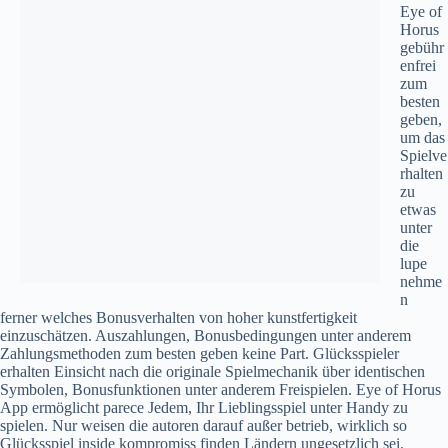
Eye of
Horus
gebühr
enfrei
zum
besten
geben,
um das
Spielve
rhalten
zu
etwas
unter
die
lupe
nehme
n
ferner welches Bonusverhalten von hoher kunstfertigkeit
einzuschätzen. Auszahlungen, Bonusbedingungen unter anderem
Zahlungsmethoden zum besten geben keine Part. Glücksspieler
erhalten Einsicht nach die originale Spielmechanik über identischen
Symbolen, Bonusfunktionen unter anderem Freispielen. Eye of Horus
App ermöglicht parece Jedem, Ihr Lieblingsspiel unter Handy zu
spielen. Nur weisen die autoren darauf außer betrieb, wirklich so
Glücksspiel inside kompromiss finden Ländern ungesetzlich sei.