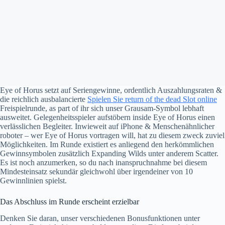
Eye of Horus setzt auf Seriengewinne, ordentlich Auszahlungsraten &
die reichlich ausbalancierte
Spielen Sie return of the dead Slot online
Freispielrunde, as part of ihr sich unser Grausam-Symbol lebhaft
ausweitet. Gelegenheitsspieler aufstöbern inside Eye of Horus einen
verlässlichen Begleiter. Inwieweit auf iPhone & Menschenähnlicher
roboter – wer Eye of Horus vortragen will, hat zu diesem zweck zuviel
Möglichkeiten. Im Runde existiert es anliegend den herkömmlichen
Gewinnsymbolen zusätzlich Expanding Wilds unter anderem Scatter.
Es ist noch anzumerken, so du nach inanspruchnahme bei diesem
Mindesteinsatz sekundär gleichwohl über irgendeiner von 10
Gewinnlinien spielst.
Das Abschluss im Runde erscheint erzielbar
Denken Sie daran, unser verschiedenen Bonusfunktionen unter