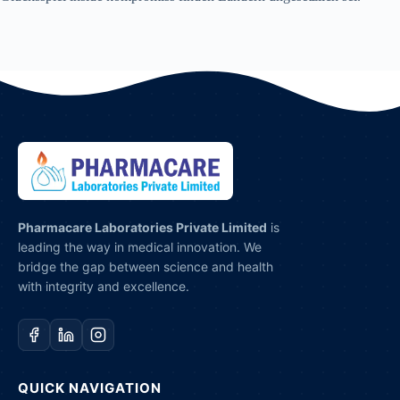
Pharmacare Laboratories Private Limited
is
leading the way in medical innovation. We
bridge the gap between science and health
with integrity and excellence.
QUICK NAVIGATION