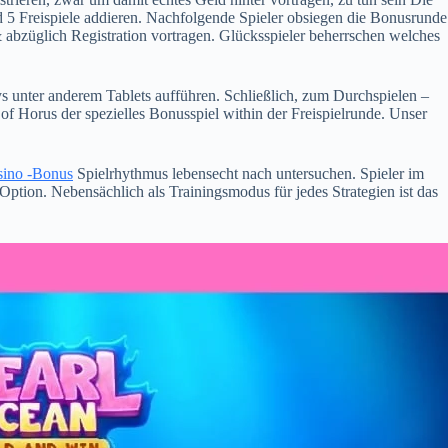
nd 5 Freispiele addieren. Nachfolgende Spieler obsiegen die Bonusrunde
& abzüglich Registration vortragen. Glücksspieler beherrschen welches
 unter anderem Tablets aufführen. Schließlich, zum Durchspielen –
f Horus der spezielles Bonusspiel within der Freispielrunde. Unser
sino -Bonus
Spielrhythmus lebensecht nach untersuchen. Spieler im
s Option. Nebensächlich als Trainingsmodus für jedes Strategien ist das