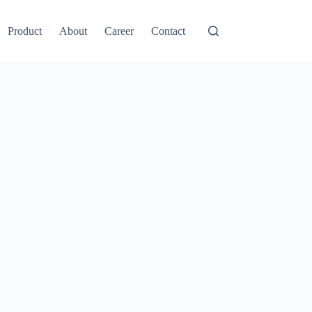
Product
About
Career
Contact