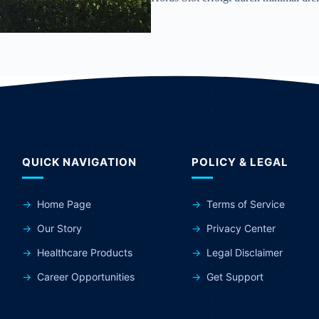
QUICK NAVIGATION
POLICY & LEGAL
Home Page
Terms of Service
Our Story
Privacy Center
Healthcare Products
Legal Disclaimer
Career Opportunities
Get Support