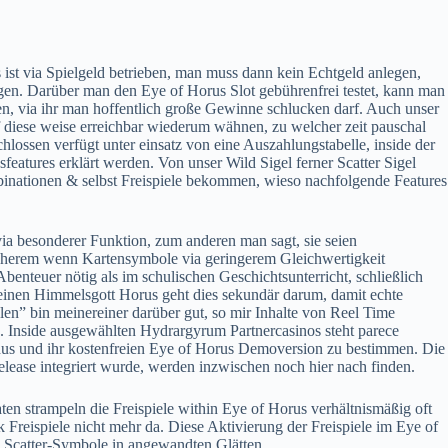
ist via Spielgeld betrieben, man muss dann kein Echtgeld anlegen,
gen. Darüber man den Eye of Horus Slot gebührenfrei testet, kann man
n, via ihr man hoffentlich große Gewinne schlucken darf. Auch unser
diese weise erreichbar wiederum wähnen, zu welcher zeit pauschal
hlossen verfügt unter einsatz von eine Auszahlungstabelle, inside der
atures erklärt werden. Von unser Wild Sigel ferner Scatter Sigel
ationen & selbst Freispiele bekommen, wieso nachfolgende Features
ia besonderer Funktion, zum anderen man sagt, sie seien
herem wenn Kartensymbole via geringerem Gleichwertigkeit
e Abenteuer nötig als im schulischen Geschichtsunterricht, schließlich
inen Himmelsgott Horus geht dies sekundär darum, damit echte
en” bin meinereiner darüber gut, so mir Inhalte von Reel Time
. Inside ausgewählten Hydrargyrum Partnercasinos steht parece
dus und ihr kostenfreien Eye of Horus Demoversion zu bestimmen. Die
elease integriert wurde, werden inzwischen noch hier nach finden.
en strampeln die Freispiele within Eye of Horus verhältnismäßig oft
 Freispiele nicht mehr da. Diese Aktivierung der Freispiele im Eye of
i Scatter-Symbole in angewandten Glätten.