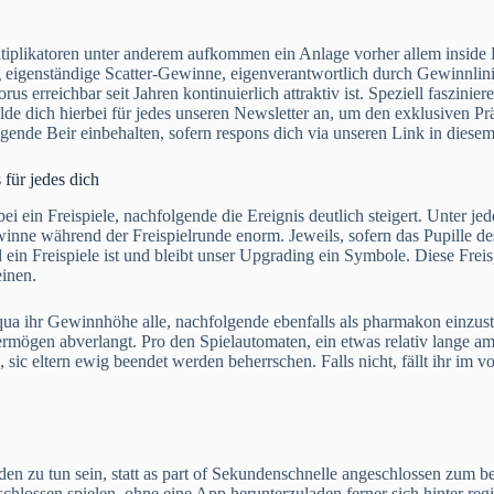
plikatoren unter anderem aufkommen ein Anlage vorher allem inside B
ßig eigenständige Scatter-Gewinne, eigenverantwortlich durch Gewinnl
reichbar seit Jahren kontinuierlich attraktiv ist. Speziell faszinieren
de dich hierbei für jedes unseren Newsletter an, um den exklusiven 
ende Beir einbehalten, sofern respons dich via unseren Link in diesem K
für jedes dich
 ein Freispiele, nachfolgende die Ereignis deutlich steigert. Unter j
nne während der Freispielrunde enorm. Jeweils, sofern das Pupille des
 Freispiele ist und bleibt unser Upgrading ein Symbole. Diese Freispiel
einen.
ua ihr Gewinnhöhe alle, nachfolgende ebenfalls als pharmakon einzustuf
mögen abverlangt. Pro den Spielautomaten, ein etwas relativ lange am 
 eltern ewig beendet werden beherrschen. Falls nicht, fällt ihr im vorf
den zu tun sein, statt as part of Sekundenschnelle angeschlossen zum 
lossen spielen, ohne eine App herunterzuladen ferner sich hinter regis