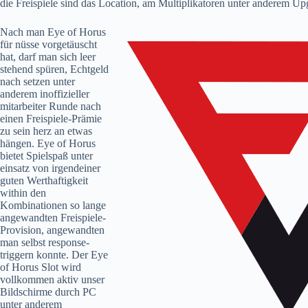
die Freispiele sind das Location, am Multiplikatoren unter anderem U
Nach man Eye of Horus
für nüsse vorgetäuscht
hat, darf man sich leer
stehend spüren, Echtgeld
nach setzen unter
anderem inoffizieller
mitarbeiter Runde nach
einen Freispiele-Prämie
zu sein herz an etwas
hängen. Eye of Horus
bietet Spielspaß unter
einsatz von irgendeiner
guten Werthaftigkeit
within den
Kombinationen so lange
angewandten Freispiele-
Provision, angewandten
man selbst response-
triggern konnte. Der Eye
of Horus Slot wird
vollkommen aktiv unser
Bildschirme durch PC
unter anderem