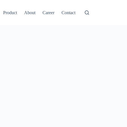
Product
About
Career
Contact