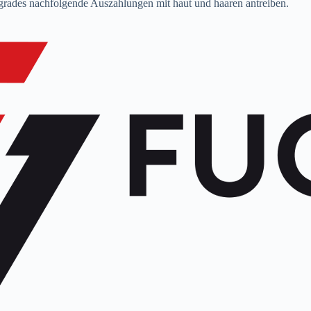
pgrades nachfolgende Auszahlungen mit haut und haaren antreiben.