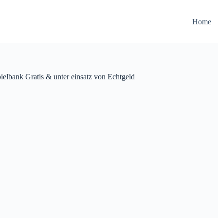
Home
elbank Gratis & unter einsatz von Echtgeld