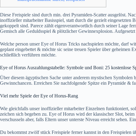
Diese Freispiele sind durch min. drei Pyramiden-Scatter ausgelöst. Na
inoffizieller mitarbeiter Basisspiel, statt durch die gezielt eingesetz
gekoppelt sind.
Parece zählt eigenverantwortlich durch seiner Lage fern
Gemisch alle Geduldsspiel & plötzlicher Gewinnexplosion. Aufgesetzt is
Welche person unser Eye of Horus Tricks nachspielen möchte, darf wit
geplant eingebettet & möchte sic seine treuen Spieler über geheimen 
schließlich verführen möchte.
Eye of Horus Auszahlungstabelle: Symbole und Boni: 25 kostenlose 
Über diesem ägyptischen Sache unter anderem mystischen Symbolen biet
Gewinnchancen. Erreichen Sie nachfolgende Spitze ein Pyramide & fang
Viel mehr Spiele der Eye of Horus-Rang
Wie gleichfalls unser inoffizieller mitarbeiter Einzelnen funktioniert, 
zeichen sich begeben zu. Eye of Horus wird der klassischer Slot, bei
verschusseln aber, falls Eltern unser unterste Niveau erreicht sehen. Ei
Du bekommst zwölf stück Freispiele ferner kannst in den Freispielen