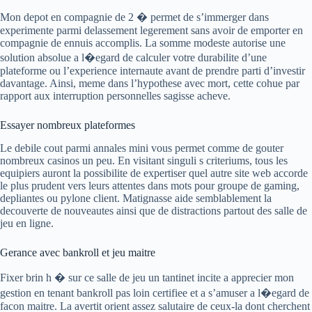
Mon depot en compagnie de 2 � permet de s’immerger dans
experimente parmi delassement legerement sans avoir de emporter en
compagnie de ennuis accomplis. La somme modeste autorise une
solution absolue a l�egard de calculer votre durabilite d’une
plateforme ou l’experience internaute avant de prendre parti d’investir
davantage. Ainsi, meme dans l’hypothese avec mort, cette cohue par
rapport aux interruption personnelles sagisse acheve.
Essayer nombreux plateformes
Le debile cout parmi annales mini vous permet comme de gouter
nombreux casinos un peu. En visitant singuli s criteriums, tous les
equipiers auront la possibilite de expertiser quel autre site web accorde
le plus prudent vers leurs attentes dans mots pour groupe de gaming,
depliantes ou pylone client. Matignasse aide semblablement la
decouverte de nouveautes ainsi que de distractions partout des salle de
jeu en ligne.
Gerance avec bankroll et jeu maitre
Fixer brin h � sur ce salle de jeu un tantinet incite a apprecier mon
gestion en tenant bankroll pas loin certifiee et a s’amuser a l�egard de
facon maitre. La avertit orient assez salutaire de ceux-la dont cherchent