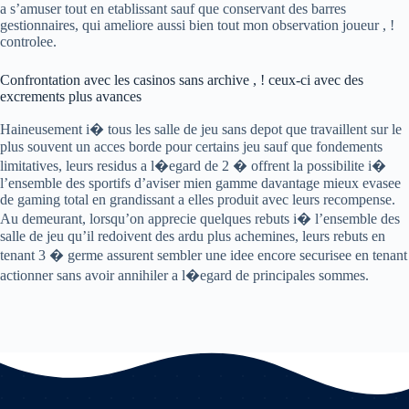
a s’amuser tout en etablissant sauf que conservant des barres
gestionnaires, qui ameliore aussi bien tout mon observation joueur , !
controlee.
Confrontation avec les casinos sans archive , ! ceux-ci avec des
excrements plus avances
Haineusement i� tous les salle de jeu sans depot que travaillent sur le
plus souvent un acces borde pour certains jeu sauf que fondements
limitatives, leurs residus a l�egard de 2 � offrent la possibilite i�
l’ensemble des sportifs d’aviser mien gamme davantage mieux evasee
de gaming total en grandissant a elles produit avec leurs recompense.
Au demeurant, lorsqu’on apprecie quelques rebuts i� l’ensemble des
salle de jeu qu’il redoivent des ardu plus achemines, leurs rebuts en
tenant 3 � germe assurent sembler une idee encore securisee en tenant
actionner sans avoir annihiler a l�egard de principales sommes.