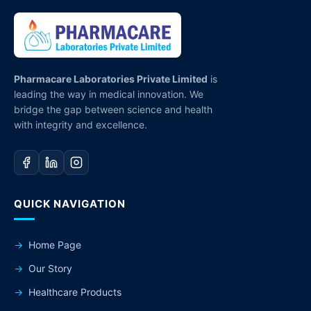
Pharmacare Laboratories Private Limited
is
leading the way in medical innovation. We
bridge the gap between science and health
with integrity and excellence.
QUICK NAVIGATION
Home Page
Our Story
Healthcare Products