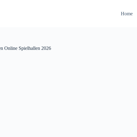
Home
len Online Spielhallen 2026