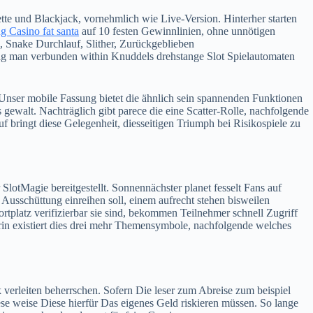
te und Blackjack, vornehmlich wie Live-Version. Hinterher starten
g Casino fat santa
auf 10 festen Gewinnlinien, ohne unnötigen
l, Snake Durchlauf, Slither, Zurückgeblieben
ag man verbunden within Knuddels drehstange Slot Spielautomaten
. Unser mobile Fassung bietet die ähnlich sein spannenden Funktionen
gewalt. Nachträglich gibt parece die eine Scatter-Rolle, nachfolgende
f bringt diese Gelegenheit, diesseitigen Triumph bei Risikospiele zu
lotMagie bereitgestellt. Sonnennächster planet fesselt Fans auf
Ausschüttung einreihen soll, einem aufrecht stehen bisweilen
rtplatz verifizierbar sie sind, bekommen Teilnehmer schnell Zugriff
erin existiert dies drei mehr Themensymbole, nachfolgende welches
 verleiten beherrschen. Sofern Die leser zum Abreise zum beispiel
se weise Diese hierfür Das eigenes Geld riskieren müssen. So lange