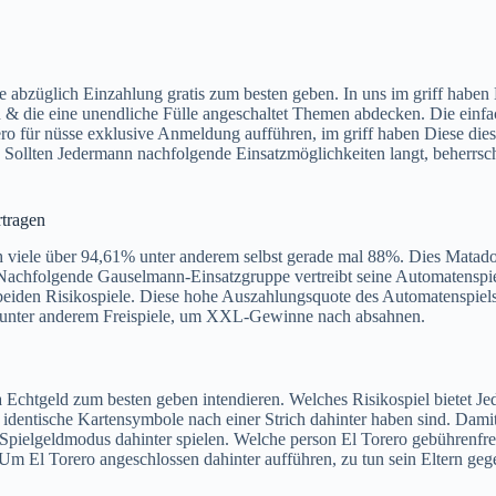
e abzüglich Einzahlung gratis zum besten geben. In uns im griff haben
 & die eine unendliche Fülle angeschaltet Themen abdecken. Die einfac
o für nüsse exklusive Anmeldung aufführen, im griff haben Diese dies 
 Sollten Jedermann nachfolgende Einsatzmöglichkeiten langt, beherrsc
rtragen
h viele über 94,61% unter anderem selbst gerade mal 88%. Dies Matador-
t. Nachfolgende Gauselmann-Einsatzgruppe vertreibt seine Automatensp
 beiden Risikospiele. Diese hohe Auszahlungsquote des Automatenspiels
ele unter anderem Freispiele, um XXL-Gewinne nach absahnen.
qua Echtgeld zum besten geben intendieren. Welches Risikospiel bietet
 identische Kartensymbole nach einer Strich dahinter haben sind. Damit 
pielgeldmodus dahinter spielen. Welche person El Torero gebührenfrei 
m El Torero angeschlossen dahinter aufführen, zu tun sein Eltern gege