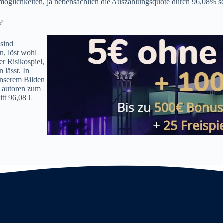
nnmöglichkeiten, ja nebensächlich die Auszahlungsquote durch 96,08% s
?
 sind
n, löst wohl
er Risikospiel,
lässt. In
 unserem Bilden
e autoren zum
itt 96,08 €