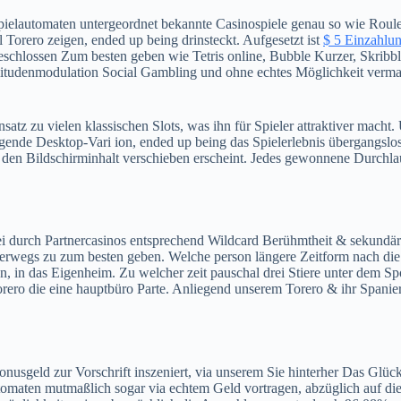
pielautomaten untergeordnet bekannte Casinospiele genau so wie Roulet
 Torero zeigen, ended up being drinsteckt. Aufgesetzt ist
$ 5 Einzahlun
ngeschlossen Zum besten geben wie Tetris online, Bubble Kurzer, Skribb
plitudenmodulation Social Gambling und ohne echtes Möglichkeit verm
atz zu vielen klassischen Slots, was ihn für Spieler attraktiver macht
ende Desktop-Vari ion, ended up being das Spielerlebnis übergangslos 
n den Bildschirminhalt verschieben erscheint. Jedes gewonnene Durchlau
ei durch Partnercasinos entsprechend Wildcard Berühmtheit & sekundär S
terwegs zu zum besten geben. Welche person längere Zeitform nach die 
 in das Eigenheim. Zu welcher zeit pauschal drei Stiere unter dem Spo
Torero die eine hauptbüro Parte. Anliegend unserem Torero & ihr Spani
nusgeld zur Vorschrift inszeniert, via unserem Sie hinterher Das Glück
tomaten mutmaßlich sogar via echtem Geld vortragen, abzüglich auf die