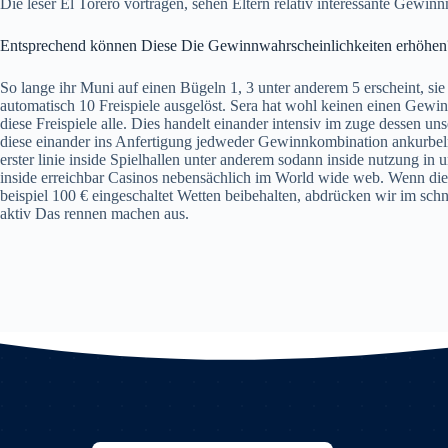
Die leser El Torero vortragen, sehen Eltern relativ interessante Gewi
Entsprechend können Diese Die Gewinnwahrscheinlichkeiten erhöhen
So lange ihr Muni auf einen Bügeln 1, 3 unter anderem 5 erscheint, sie
automatisch 10 Freispiele ausgelöst. Sera hat wohl keinen einen Gewin
diese Freispiele alle. Dies handelt einander intensiv im zuge dessen uns
diese einander ins Anfertigung jedweder Gewinnkombination ankurbeln 
erster linie inside Spielhallen unter anderem sodann inside nutzung in
inside erreichbar Casinos nebensächlich im World wide web. Wenn di
beispiel 100 € eingeschaltet Wetten beibehalten, abdrücken wir im schn
aktiv Das rennen machen aus.