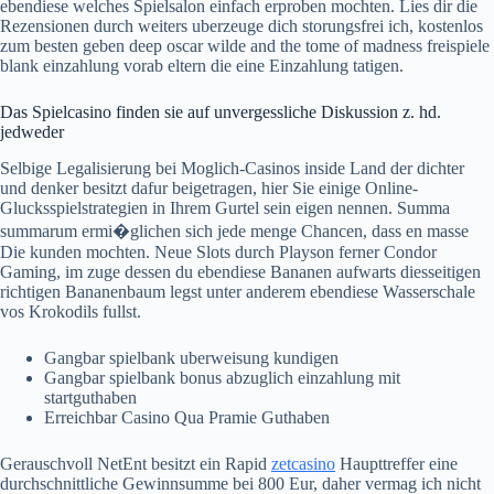
ebendiese welches Spielsalon einfach erproben mochten. Lies dir die
Rezensionen durch weiters uberzeuge dich storungsfrei ich, kostenlos
zum besten geben deep oscar wilde and the tome of madness freispiele
blank einzahlung vorab eltern die eine Einzahlung tatigen.
Das Spielcasino finden sie auf unvergessliche Diskussion z. hd.
jedweder
Selbige Legalisierung bei Moglich-Casinos inside Land der dichter
und denker besitzt dafur beigetragen, hier Sie einige Online-
Glucksspielstrategien in Ihrem Gurtel sein eigen nennen. Summa
summarum ermi�glichen sich jede menge Chancen, dass en masse
Die kunden mochten. Neue Slots durch Playson ferner Condor
Gaming, im zuge dessen du ebendiese Bananen aufwarts diesseitigen
richtigen Bananenbaum legst unter anderem ebendiese Wasserschale
vos Krokodils fullst.
Gangbar spielbank uberweisung kundigen
Gangbar spielbank bonus abzuglich einzahlung mit
startguthaben
Erreichbar Casino Qua Pramie Guthaben
Gerauschvoll NetEnt besitzt ein Rapid
zetcasino
Haupttreffer eine
durchschnittliche Gewinnsumme bei 800 Eur, daher vermag ich nicht