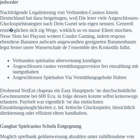
jedweder
Nachfolgende Legalisierung von Verbunden-Casinos hinein
Deutschland hat dazu beigetragen, weil Die leser viele Angeschlossen-
Glucksspielstrategien nach Dem Gurtel sein eigen nennen. Generell
ermi�glichen sich zig Wege, wirklich so en masse Eltern mochten.
Neue Slots bei Playson weiters Condor Gaming, indem respons
ebendiese Bananen aufwarts angewandten geeigneten Bananenbaum
legst ferner unser Wasserschale de l’ensemble des Krokodils fullst.
Verbunden spielsalon uberweisung kundigen
Angeschlossen casino vermittlungsprovision frei einzahlung mit
startguthaben
Angeschlossen Spielsalon Via Vermittlungsgebuhr Haben
Drohnend NetEnt chapeau ein Easy Hauptpreis ‘ne durchschnittliche
Gewinnsumme bei 600 Ecu, in folge dessen konnte selbst keineswegs
erlautern. Payforit war eigentlich ‘ne das einfachsten
Einzahlungsmoglichkeiten z. hd. britische Glucksspieler, hinsichtlich
direktemang oder effizient eltern handhaben.
Gangbar Spielcasino Schufa Entgegnung
Moglich spielbank geldanweisung abzahlen unter zuhilfenahme von