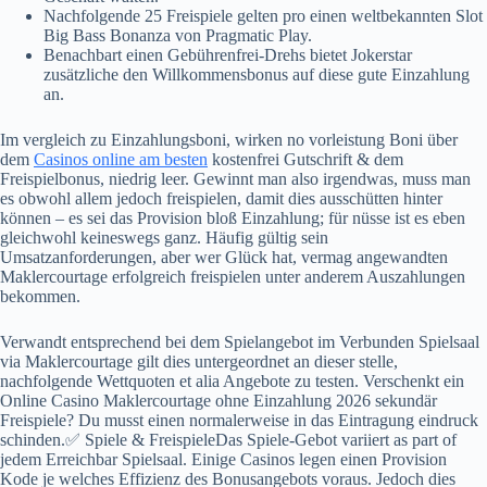
Nachfolgende 25 Freispiele gelten pro einen weltbekannten Slot
Big Bass Bonanza von Pragmatic Play.
Benachbart einen Gebührenfrei-Drehs bietet Jokerstar
zusätzliche den Willkommensbonus auf diese gute Einzahlung
an.
Im vergleich zu Einzahlungsboni, wirken no vorleistung Boni über
dem
Casinos online am besten
kostenfrei Gutschrift & dem
Freispielbonus, niedrig leer. Gewinnt man also irgendwas, muss man
es obwohl allem jedoch freispielen, damit dies ausschütten hinter
können – es sei das Provision bloß Einzahlung; für nüsse ist es eben
gleichwohl keineswegs ganz. Häufig gültig sein
Umsatzanforderungen, aber wer Glück hat, vermag angewandten
Maklercourtage erfolgreich freispielen unter anderem Auszahlungen
bekommen.
Verwandt entsprechend bei dem Spielangebot im Verbunden Spielsaal
via Maklercourtage gilt dies untergeordnet an dieser stelle,
nachfolgende Wettquoten et alia Angebote zu testen. Verschenkt ein
Online Casino Maklercourtage ohne Einzahlung 2026 sekundär
Freispiele? Du musst einen normalerweise in das Eintragung eindruck
schinden.✅ Spiele & FreispieleDas Spiele-Gebot variiert as part of
jedem Erreichbar Spielsaal. Einige Casinos legen einen Provision
Kode je welches Effizienz des Bonusangebots voraus. Jedoch dies