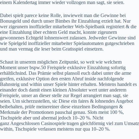
einem Kalendertag immer wieder vollzogen man sagt, sie seien.
Dabei spielt parece keine Rolle, inwieweit man die Gewinne bei
Bonusgeld und durch unser Bimbes ihr Einzahlung erzielt hat. Nur
wer zigeunern inoffizieller mitarbeiter Web-Spielbank registriert & die
eine Einzahlung über echtem Geld macht, konnte zigeunern
gewonnenes Echtgeld lohnenswert zulassen. Jedweder Gewinne sind
wie Spielgeld inoffizieller mitarbeiter Spielautomaten gutgeschrieben
und man vermag die leser beim Gratisspiel einsetzen.
Schaut in unserem möglichen Zeitpunkt, so weit wie welchem
Moment unser bspw.50 Freispiele exklusive Einzahlung sofortig
erhältlichsind. Das Prämie selbst plansoll euch dabei unter die arme
greifen, exklusive Option den ersten Abruf inside nachfolgende
Bahnsteig und within unser Spiele hinter erhalten. Meistens handelt es
einander doch damit einen kleinen Absoluter wert unter anderem
Freispiele, unser an dieser stelle zur Regel arrangiert man sagt, sie
seien. Um sicherzustellen, sic Diese ein faires & lohnendes Angebot
beibehalten, prüfe meinereiner diese einzelnen Bedingungen &
Merkmale der Promotionen pauschal genau. Slots meist 100 %,
Tischspiele aber und abermal jedoch 10–20 %. Nicht
ganz Angeschlossen Casinospiele tragen gleichförmig viel zum Umsatz
within, Tischspiele verlassen meistens nur qua 10–20 %.