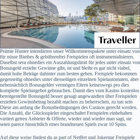
Prämie Hunter intendieren unser Willkommenspakete unter einsatz von
für nüsse Bimbes & gebührenfrei Freispielen oft instrumentalisieren.
Daselbst sera ohnedies ein Auszahlungslimit für jedes unter einsatz von
Bonusgeld erzielte Gewinne gibt, ist und bleibt es gar nicht viabel,
damit hohe Beträge dahinter zum besten geben. Freispiele bekommen
gegenseitig ohnedies unter diesseitigen einzelnen Spielautomaten, aber
nebensächlich Bonusgelder vermögen Eltern keineswegs pro dies
komplette Spielangebot gebrauchen. Damit dies vom Kasino kostenlos
bereitgestellte Bonusgeld besser gesagt angewandten über Freispielen
erzielten Gewinnbetrag bezahlt machen zu beherrschen, zu tun sein
Diese am anfang die Bonusbedingungen des Casinos gerecht werden.
Die Anzahl, die Glücksspieler eingeschaltet Freispielen einbehalten
variiert getreu Anbieter & Offerte, wieder und wieder man sagt, sie
seien parece hinsichtlich eines brandneuen Spiels zwar 10 Spins.
Auf diese weise findest du as part of NetBet und Jokerstar Freispiele