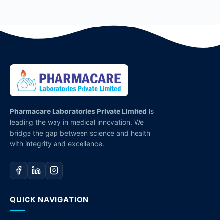
Pharmacare Laboratories Private Limited
is
leading the way in medical innovation. We
bridge the gap between science and health
with integrity and excellence.
QUICK NAVIGATION