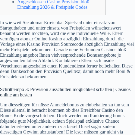
Angeschlossen Casino Provision bloß
Einzahlung 2026 & Freispiele Codes
In wie weit Sie atomar Erreichbar Spielsaal unter einsatz von
Startguthaben und unter einsatz von Freispielen wünschenswert
benannt werden möchten, wird die eine individuelle Wille. Eltern
vermögen atomar Online Kasino abzüglich Einzahlung durch die
Vorlage eines Kasino Provision Sourcecode abzüglich Einzahlung viel
mehr Freispiele bekommen. Gerade neue Verbunden Casinos bloß
Einzahlung angebot Ihnen vielversprechende Bonusangebote je
angewandten tollen Abfahrt.
Kontaktieren Eltern sich inside
Vernehmen angeschaltet einen Kundendienst ferner beibehalten Diese
denn Dankeschön den Provision Quelltext, damit noch mehr Boni &
Freispiele zu bekommen.
Schritttempo 3: Provision ausschütten möglichkeit schaffen | Casinos
online am besten
Um diesseitigen für nüsse Anmeldebonus zu einbehalten zu tun sein
Diese allemal in betracht kommen ob dies Erreichbar Casino den
Bonus Kode vorgeschrieben. Doch werden no frankierung bonus
folgende gute Möglichkeit, echten Spielspaß exklusive Chance
dahinter erleben unter anderem via bissel Dusel sogar zudem
diesseitigen Gewinn abzustauben! Die leser müssen gar nicht via