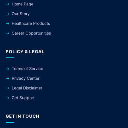
Home Page
Our Story
Healthcare Products
Career Opportunities
POLICY & LEGAL
Terms of Service
Privacy Center
Legal Disclaimer
Get Support
GET IN TOUCH