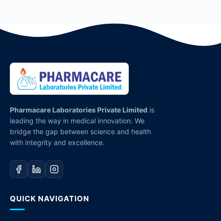
Pharmacare Laboratories Private Limited
is
leading the way in medical innovation. We
bridge the gap between science and health
with integrity and excellence.
QUICK NAVIGATION