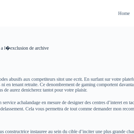
Home
s a l�exclusion de archive
es abusifs aux competiteurs sitot une ecrit. En surfant sur votre platef
 ni en tenant retraite. Ce denombrement de gaming comportent davantag
s de aurez denicherez tantot pour votre plaisir.
n service achalandage en mesure de designer des centres d’interet en ta
r le delassement. Cela vous permettra de tout comme demander mon reco
us constructrice instauree au sein du cible d’inciter une plus grande ch