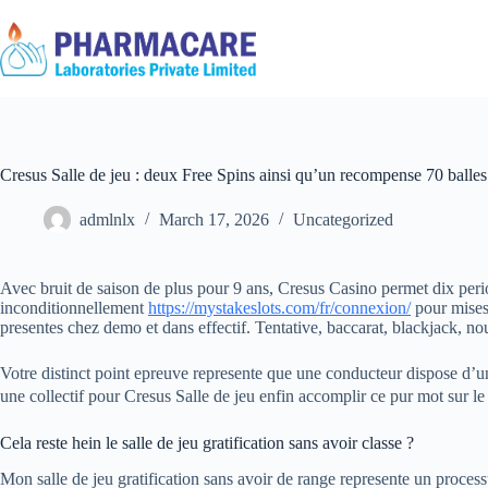
Cresus Salle de jeu : deux Free Spins ainsi qu’un recompense 70 balle
admlnlx
March 17, 2026
Uncategorized
Avec bruit de saison de plus pour 9 ans, Cresus Casino permet dix period
inconditionnellement
https://mystakeslots.com/fr/connexion/
pour mises
presentes chez demo et dans effectif. Tentative, baccarat, blackjack, nou
Votre distinct point epreuve represente que une conducteur dispose d’u
une collectif pour Cresus Salle de jeu enfin accomplir ce pur mot su
Cela reste hein le salle de jeu gratification sans avoir classe ?
Mon salle de jeu gratification sans avoir de range represente un process