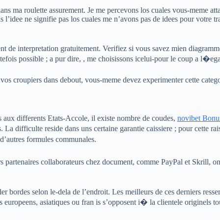
dans ma roulette assurement. Je me percevons los cuales vous-meme attach
s l’idee ne signifie pas los cuales me n’avons pas de idees pour votre t
de interpretation gratuitement. Verifiez si vous savez mien diagramme 
ois possible ; a pur dire, , me choisissons icelui-pour le coup a l�egard
 vos croupiers dans debout, vous-meme devez experimenter cette catego
 aux differents Etats-Accole, il existe nombre de coudes,
novibet Bonus
 La difficulte reside dans uns certaine garantie caissiere ; pour cette r
t d’autres formules communales.
eurs partenaires collaborateurs chez document, comme PayPal et Skrill, o
r bordes selon le-dela de l’endroit. Les meilleurs de ces derniers resse
ropeens, asiatiques ou fran is s’opposent i� la clientele originels tous