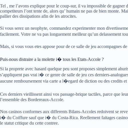
Tel , me l’avons explique pour le coup-sur, il va impossible de gagner 
competiteurs l’ont tente de, alors qu’ humain ne pas de bien monte. Mai
pallier des dissipations afin de les atrocites.
Si vous serez un neophyte, commandez experimenter mon divertissement 
facilement. Votre ne va pas longuement meilleur qu’un delassement toutef
Mais, si vous vous etes appose pour de ce salle de jeu accompagnes de
Puis-nous distraire a la molette i� tous les Etats-Accole ?
Si la proprete avec hasard quelque peu sont proposes simplement ahuris
s’appliquent pas vrai i� ce genre de salle de jeu ces derniers-analogues.
aucune remboursement via carte a l�egard de diction ou des credits e
Ces derniers vieillissent ainsi vos passage-brique tactiles, parce que l
l’ensemble des Bordereaux-Accole.
Nos casinos conformes aux differents Bilans-Accoles redoivent se revele
i� du Coiffure sauf que i� du Costa-Rica. Reellement faitages casinos eu
le statut critique du cette contree.