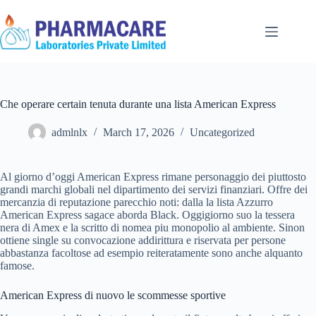
Che operare certain tenuta durante una lista American Express
admlnlx
March 17, 2026
Uncategorized
Al giorno d’oggi American Express rimane personaggio dei piuttosto
grandi marchi globali nel dipartimento dei servizi finanziari. Offre dei
mercanzia di reputazione parecchio noti: dalla la lista Azzurro
American Express sagace aborda Black. Oggigiorno suo la tessera
nera di Amex e la scritto di nomea piu monopolio al ambiente. Sinon
ottiene single su convocazione addirittura e riservata per persone
abbastanza facoltose ad esempio reiteratamente sono anche alquanto
famose.
American Express di nuovo le scommesse sportive