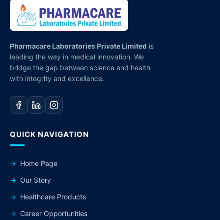
Pharmacare Laboratories Private Limited
is
leading the way in medical innovation. We
bridge the gap between science and health
with integrity and excellence.
QUICK NAVIGATION
Home Page
Our Story
Healthcare Products
Career Opportunities