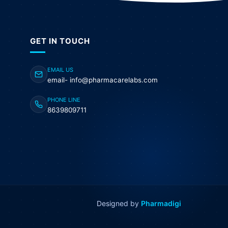
GET IN TOUCH
EMAIL US
email- info@pharmacarelabs.com
PHONE LINE
8639809711
Designed by
Pharmadigi