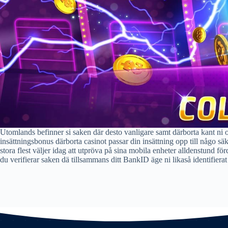
Utomlands befinner si saken där desto vanligare samt därborta kant ni 
insättningsbonus därborta casinot passar din insättning opp till någo s
stora flest väljer idag att utpröva på sina mobila enheter alldenstund f
du verifierar saken dä tillsammans ditt BankID äge ni likaså identifierat