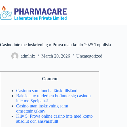
Casino inte me inskrivning » Prova utan konto 2025 Topplista
admlnlx
March 20, 2026
Uncategorized
Content
Casinon som inneha färsk tillstånd
Baksida av underben befinner sig casinon
inte me Spelpaus?
Casino utan inskrivning samt
omsättningskrav
Kliv 5: Prova online casino inte med konto
absolut och ansvarsfullt