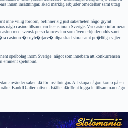
a innan insättningar, skad märklig erbjuder omedelbar samt uttag
it inne villig fordom, befinner sig just säkerheten någo grymt
hos någo casino tillsamman licens inom Sverige. Var casino informerar
 en casino med svensk perso koncession som även erbjuder odds samt
a v�ra casinon �r nyb�rjarv�nliga skad stora samt pc�litlga sajter
 eminent spelbolag inom Sverige, något som innebära att konkurrensen
 en eminent spelutbud.
sedan använder saken dä för insättningar. Att skapa någon konto på en
pråket BankID-alternativen. Istället därför at logga in tillsamman någo