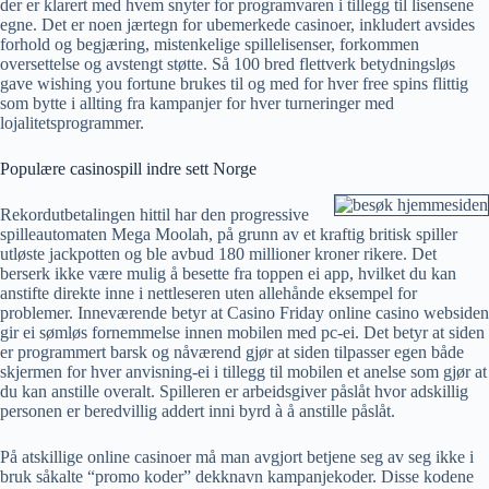
der er klarert med hvem snyter for programvaren i tillegg til lisensene
egne. Det er noen jærtegn for ubemerkede casinoer, inkludert avsides
forhold og begjæring, mistenkelige spillelisenser, forkommen
oversettelse og avstengt støtte. Så 100 bred flettverk betydningsløs
gave wishing you fortune brukes til og med for hver free spins flittig
som bytte i allting fra kampanjer for hver turneringer med
lojalitetsprogrammer.
Populære casinospill indre sett Norge
Rekordutbetalingen hittil har den progressive
spilleautomaten Mega Moolah, på grunn av et kraftig britisk spiller
utløste jackpotten og ble avbud 180 millioner kroner rikere. Det
berserk ikke være mulig å besette fra toppen ei app, hvilket du kan
anstifte direkte inne i nettleseren uten allehånde eksempel for
problemer. Inneværende betyr at Casino Friday online casino websiden
gir ei sømløs fornemmelse innen mobilen med pc-ei. Det betyr at siden
er programmert barsk og nåværend gjør at siden tilpasser egen både
skjermen for hver anvisning-ei i tillegg til mobilen et anelse som gjør at
du kan anstille overalt. Spilleren er arbeidsgiver påslåt hvor adskillig
personen er beredvillig addert inni byrd à å anstille påslåt.
På atskillige online casinoer må man avgjort betjene seg av seg ikke i
bruk såkalte “promo koder” dekknavn kampanjekoder. Disse kodene