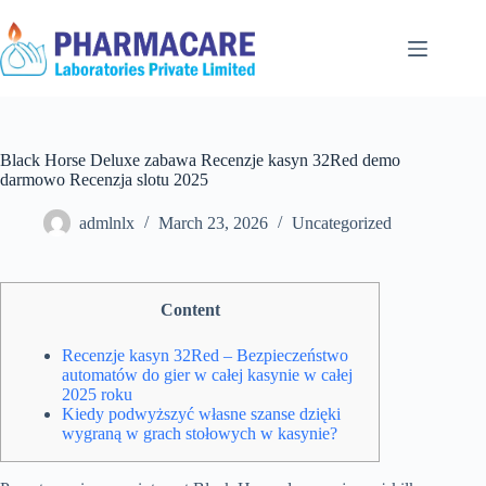
Black Horse Deluxe zabawa Recenzje kasyn 32Red demo
darmowo Recenzja slotu 2025
admlnlx
March 23, 2026
Uncategorized
Content
Recenzje kasyn 32Red – Bezpieczeństwo
automatów do gier w całej kasynie w całej
2025 roku
Kiedy podwyższyć własne szanse dzięki
wygraną w grach stołowych w kasynie?