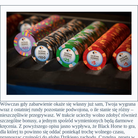
Wówczas gdy zabarwienie okaże się własny już sam, Twoja wygrana
wraz z ostatniej rundy pozostanie podwojona, o ile stanie się różny –
nieszczęśliwie przegrywasz. W trakcie uciechy wolno zdobyć również
szczególne bonusy, a jednym spośród wymienionych będą darmowe
kręcenia. Z powyższego opisu jasno wypływa, że Black Horse to gra,
dla której to powinno się oddać poniekąd trochę wolnego czasu,
przenosząc czujności do globu Dzikiego zachodu. Czytelna, prosta w