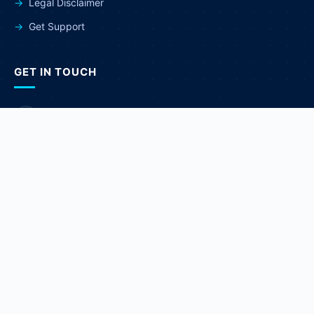
Legal Disclaimer
Get Support
GET IN TOUCH
EMAIL US
email- info@pharmacarelabs.com
PHONE LINE
8639809711
© 2026
Pharmacare Laboratories
. All rights reserved.
Designed by
Pharmadigi