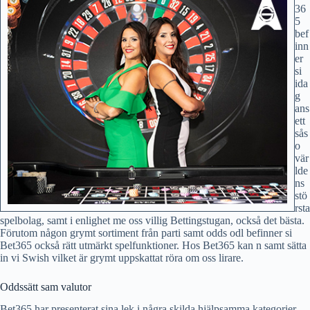
36
5
bef
inn
er
si
ida
g
ans
ett
sås
o
vär
lde
ns
stö
rsta
spelbolag, samt i enlighet me oss villig Bettingstugan, också det bästa.
Förutom någon grymt sortiment från parti samt odds odl befinner si
Bet365 också rätt utmärkt spelfunktioner. Hos Bet365 kan n samt sätta
in vi Swish vilket är grymt uppskattat röra om oss lirare.
Oddssätt sam valutor
Bet365 har presenterat sina lek i några skilda hjälpsamma kategorier,