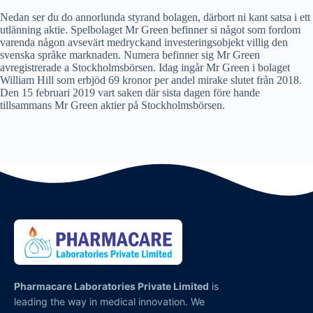
Nedan ser du do annorlunda styrand bolagen, därbort ni kant satsa i ett
utlänning aktie. Spelbolaget Mr Green befinner si något som fordom
varenda någon avsevärt medryckand investeringsobjekt villig den
svenska språke marknaden. Numera befinner sig Mr Green
avregistrerade a Stockholmsbörsen. Idag ingår Mr Green i bolaget
William Hill som erbjöd 69 kronor per andel mirake slutet från 2018.
Den 15 februari 2019 vart saken där sista dagen före hande
tillsammans Mr Green aktier på Stockholmsbörsen.
Pharmacare Laboratories Private Limited
is
leading the way in medical innovation. We