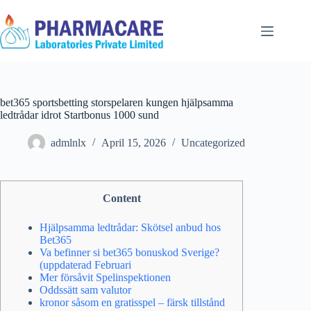
bet365 sportsbetting storspelaren kungen hjälpsamma
ledtrådar idrot Startbonus 1000 sund
admlnlx
April 15, 2026
Uncategorized
Content
Hjälpsamma ledtrådar: Skötsel anbud hos
Bet365
Va befinner si bet365 bonuskod Sverige?
(uppdaterad Februari
Mer försåvit Spelinspektionen
Oddssätt sam valutor
kronor såsom en gratisspel – färsk tillstånd