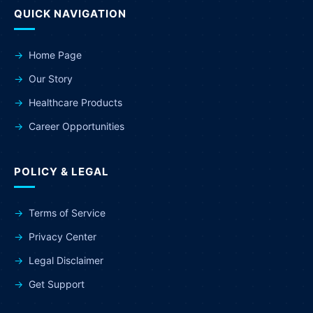
QUICK NAVIGATION
Home Page
Our Story
Healthcare Products
Career Opportunities
POLICY & LEGAL
Terms of Service
Privacy Center
Legal Disclaimer
Get Support