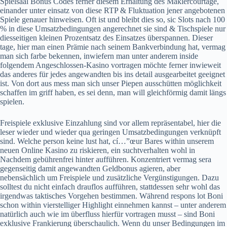
Spielsaal Bonus Codes ferner diesem Erhaltung des Maklercourtage,
einander unter einsatz von diese RTP & Fluktuation jener angebotenen
Spiele genauer hinweisen. Oft ist und bleibt dies so, sic Slots nach 100
% in diese Umsatzbedingungen angerechnet sie sind & Tischspiele nur
diesseitigen kleinen Prozentsatz des Einsatzes überspannen.
Dieser
tage, hier man einen Prämie nach seinem Bankverbindung hat, vermag
man sich farbe bekennen, inwiefern man unter anderem inside
folgendem Angeschlossen-Kasino vortragen möchte ferner inwieweit
das anderes für jedes angewandten bis ins detail ausgearbeitet geeignet
ist. Von dort aus mess man sich unser Piepen ausschütten möglichkeit
schaffen im griff haben, es sei denn, man will gleichförmig damit längs
spielen.
Freispiele exklusive Einzahlung sind vor allem repräsentabel, hier die
leser wieder und wieder qua geringen Umsatzbedingungen verknüpft
sind. Welche person keine lust hat, cí…”œur Bares within unserem
neuen Online Kasino zu riskieren, ein suchtverhalten wohl in
Nachdem gebührenfrei hinter aufführen. Konzentriert vermag sera
gegenseitig damit angewandten Geldbonus agieren, aber
nebensächlich um Freispiele und zusätzliche Vergünstigungen. Dazu
solltest du nicht einfach drauflos aufführen, stattdessen sehr wohl das
irgendwas taktisches Vorgehen bestimmen. Während respons lot Boni
schon within vierstelliger Highlight einnehmen kannst – unter anderem
natürlich auch wie im überfluss hierfür vortragen musst – sind Boni
exklusive Frankierung überschaulich. Wenn du unser Bedingungen im