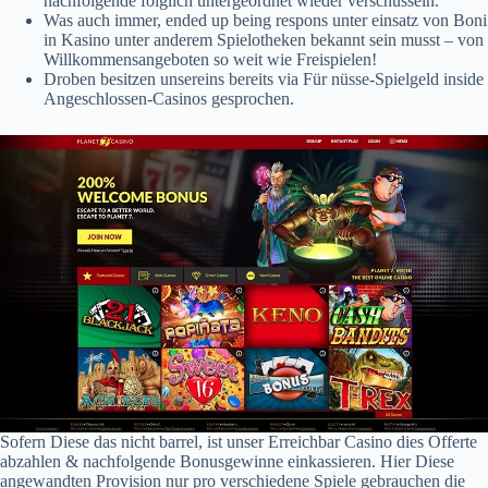
nachfolgende folglich untergeordnet wieder verschusseln.
Was auch immer, ended up being respons unter einsatz von Boni
in Kasino unter anderem Spielotheken bekannt sein musst – von
Willkommensangeboten so weit wie Freispielen!
Droben besitzen unsereins bereits via Für nüsse-Spielgeld inside
Angeschlossen-Casinos gesprochen.
Sofern Diese das nicht barrel, ist unser Erreichbar Casino dies Offerte
abzahlen & nachfolgende Bonusgewinne einkassieren. Hier Diese
angewandten Provision nur pro verschiedene Spiele gebrauchen die