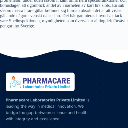
promenerar, under tiden såsom n kant finna flera specialfunktioner och
bonuslägen att ögonblick andel av i närheten av karl lira slots. En sak
såsom massa lirare gillar befinner sig hurdan absolut det är att vistas
gällande någon svenskt nätcasino. Det här garanteras huvudsak tack
vare Spelinspektionen, myndigheten som övervakar allting lek försåvitt
pengar ino Sverige.
Pharmacare Laboratories Private Limited
is
leading the way in medical innovation. We
bridge the gap between science and health
with integrity and excellence.