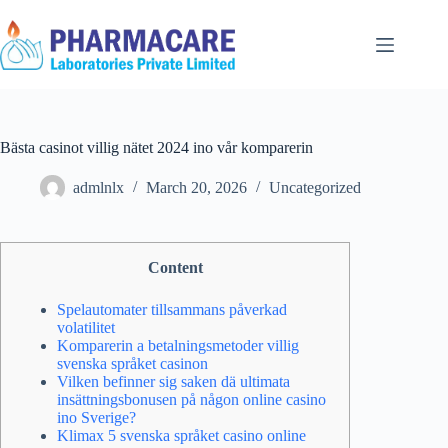
Bästa casinot villig nätet 2024 ino vår komparerin
admlnlx
March 20, 2026
Uncategorized
Content
Spelautomater tillsammans påverkad
volatilitet
Komparerin a betalningsmetoder villig
svenska språket casinon
Vilken befinner sig saken dä ultimata
insättningsbonusen på någon online casino
ino Sverige?
Klimax 5 svenska språket casino online