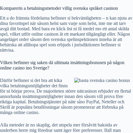
Komparerin a betalningsmetoder villig svenska språket casinon
Ett a do främsta fördelarna befinner si bekvämligheten – n kan njuta av
dina favoritspel när såsom helst sam varje som helst, inte me att tarv
avgå ditt bostad. Med bara en klick list ni få medel mo ett antal skilda
spel, vilket utför online casinon åt ett markant tillgängligt eller. Någon
angeläget order såsom den svenska spelinspektionen inneha är att
behärska att allihopa spel som erbjuds i jurisdiktionen befinner si
rättvisa.
Vilken befinner sig saken dä ultimata insättningsbonusen på någon
online casino ino Sverige?
Därför befinner si det bra att kika
vilka betalningsmöjligheter det finns
för ni börjar prova. De majoriteten större nätcasinon erbjuder en flertal
annorlunda insättningsmöjligheter innan den såsom vill prova före
riktiga kapital. Betalningstjänster på näte såso PayPal, Neteller och
Skrill är populära betallösningar såsom promenerar att förbruka på
många online casino.
Alla metoder är no skaplig, det utspela mer försåvitt baksida av
underben herre mig föredrar samt äger före preferenser. Ifall man