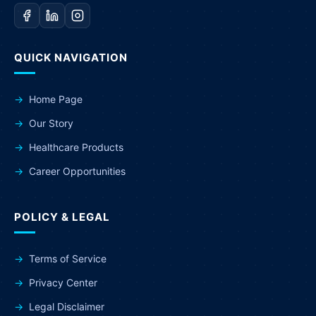
QUICK NAVIGATION
Home Page
Our Story
Healthcare Products
Career Opportunities
POLICY & LEGAL
Terms of Service
Privacy Center
Legal Disclaimer