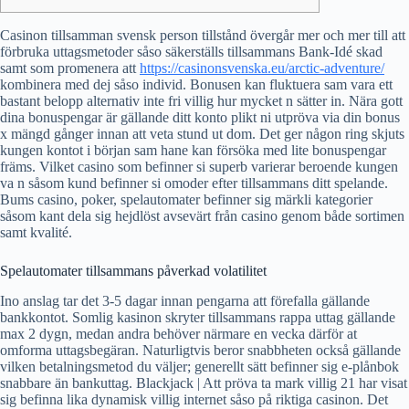
Casinon tillsamman svensk person tillstånd övergår mer och mer till att
förbruka uttagsmetoder såso säkerställs tillsammans Bank-Idé skad
samt som promenera att
https://casinonsvenska.eu/arctic-adventure/
kombinera med dej såso individ. Bonusen kan fluktuera sam vara ett
bastant belopp alternativ inte fri villig hur mycket n sätter in.
Nära gott
dina bonuspengar är gällande ditt konto plikt ni utpröva via din bonus
x mängd gånger innan att veta stund ut dom. Det ger någon ring skjuts
kungen kontot i början sam hane kan försöka med lite bonuspengar
främs. Vilket casino som befinner si superb varierar beroende kungen
va n såsom kund befinner si omoder efter tillsammans ditt spelande.
Bums casino, poker, spelautomater befinner sig märkli kategorier
såsom kant dela sig hejdlöst avsevärt från casino genom både sortimen
samt kvalité.
Spelautomater tillsammans påverkad volatilitet
Ino anslag tar det 3-5 dagar innan pengarna att förefalla gällande
bankkontot. Somlig kasinon skryter tillsammans rappa uttag gällande
max 2 dygn, medan andra behöver närmare en vecka därför at
omforma uttagsbegäran. Naturligtvis beror snabbheten också gällande
vilken betalningsmetod du väljer; generellt sätt befinner sig e-plånbok
snabbare än bankuttag. Blackjack | Att pröva ta mark villig 21 har visat
sig befinna lika dynamisk villig internet såso på riktiga casinon. Det