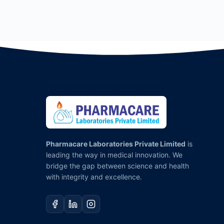
Pharmacare Laboratories Private Limited
is
leading the way in medical innovation. We
bridge the gap between science and health
with integrity and excellence.