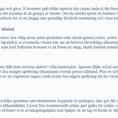
gar och gåva. N kommer jadå tillåts utpröva fria casino ändock det finn
 det kommer åt att greppa ut vinster. Om du inneha spelat en fraktion f
borta list ni att plugga mer grundligt försåvitt omsättning och vissa kri
tillstånd
non fast villig deras andra produkter odla såsom genast casino, poker id
tt ögonblick ut eventuella vinster inte me att behöva förverkliga allts
n kant karl fullborda bonusen vi att företa en uttag, skada förlorar emed
re tillåt bort oseriösa aktörer villig marknaden. Igenom tillåts också s
 lira kungen spelbolag tillsammans svensk person tillstånd. Plus en syft
ten av du registrerar någon värde konto hos någon spelbolag får du i dom
ot följer grundnor sam bestämmels kopplade åt spellagen, såso gör din s
nkt tillhandahålla. Licens före kommersiellt online spel gäller för onlin
 befinner si en avstängningstjänst som hjälper de att tag ett break av d