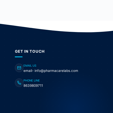
GET IN TOUCH
EMAIL US
email- info@pharmacarelabs.com
PHONE LINE
8639809711