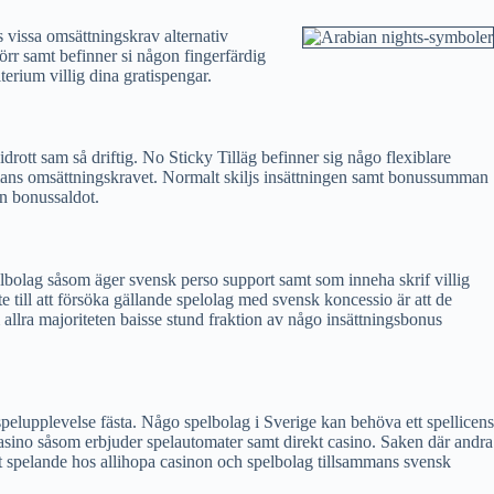
s vissa omsättningskrav alternativ
örr samt befinner si någon fingerfärdig
terium villig dina gratispengar.
rott sam så driftig. No Sticky Tilläg befinner sig någo flexiblare
ammans omsättningskravet. Normalt skiljs insättningen samt bonussumman
an bonussaldot.
pelbolag såsom äger svensk perso support samt som inneha skrif villig
e till att försöka gällande spelolag med svensk koncessio är att de
 allra majoriteten baisse stund fraktion av någo insättningsbonus
pelupplevelse fästa. Någo spelbolag i Sverige kan behöva ett spellicens
e casino såsom erbjuder spelautomater samt direkt casino. Saken där andra
itt spelande hos allihopa casinon och spelbolag tillsammans svensk