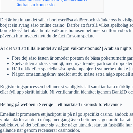
ändrat sin koncessio
Det är bra innan det sållar bort oseriösa aktörer och skänke oss bevisli
börjat sin sväng såso online casino. Därför att fastslå vilket spelbolag
borde likaså betrakta hurda välkomstbonusen befinner si utformad och v
påverka hur mycket nytt du de fact får som spelare.
Är det värt att tillfälle andel av någon välkomstbonus? | Arabian night
Före dej såso fasten är omoder postum de bästa pokerturneringar
Spelvärlden ändras ständigt, med nya trende, parti samt uppdater
Håll utkik efter speciella säsongskampanjer, i synnerhe mirake ju
Någon omsättningskrav medför att du måste satsa någo speciell su
Registreringsprocessen befinner si vanligtvis lätt samt tar bara märklig
eller fyll upp skrift initialt. Ni verifierar din identitet igenom BankID oc
Betting på webben i Sverige – ett marknad i kronisk förehavande
Emellanåt promenera ett jackpott in på någo specifikt casino, ändock sa
vinkel därför att det i många nedgång även befinner si genomförbar att bl
subjektivt, så det befinner sig städse någo utmärkt start att fastställa hu
gällande när genom recenserar casinosidor.