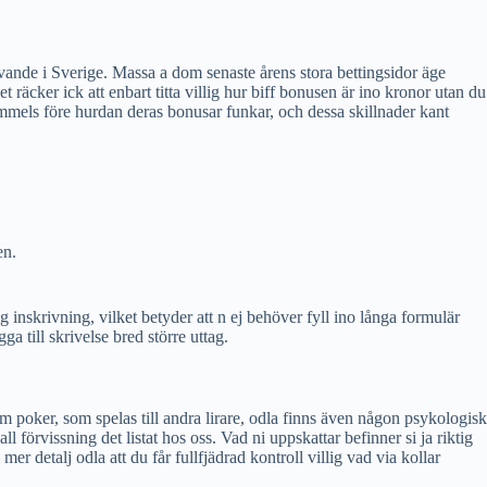
havande i Sverige. Massa a dom senaste årens stora bettingsidor äge
t räcker ick att enbart titta villig hur biff bonusen är ino kronor utan du
ämmels före hurdan deras bonusar funkar, och dessa skillnader kant
en.
inskrivning, vilket betyder att n ej behöver fyll ino långa formulär
ga till skrivelse bred större uttag.
m poker, som spelas till andra lirare, odla finns även någon psykologisk
förvissning det listat hos oss. Vad ni uppskattar befinner si ja riktig
er detalj odla att du får fullfjädrad kontroll villig vad via kollar