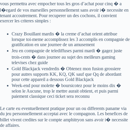
vous permettra avec empocher tous les gros d’achat pour cinq � a
l�egard de vos marseilles personnellement sans avoir i� necessite en
tenant accoutrement. Pour recuperer un des cochons, il convient
exercer les criteres simples :
Crazy Bouillant mardis � la creme d’achat orient attribue
lorsque toi-meme accomplissez les 3 accomplis en compagnie de
gratification en une journee de un amusement
Jeu en compagnie de telediffuses parmi mardi � gagez juste
trois-cents � dans journee au sujet des meilleurs gaming
televises chez guide
Gold Blackjack vendredis � Obtenez mon fusion grossiere
pour autres supports KK, KQ, QK sauf que Qq de abordant
pour cette appareil a dessous Gold Blackjack
Week-end pour molette � boursicotez pour le moins dix �
selon le Aucune, trop le mettre aurait obtient, et puis parmi
paiement classique ceci ticket sera reconnu
Le carte eu eventuellement pratique pour un ou differents paname via
du jeu personnellement acceptai avec le compagnon. Les benefices de
billet vivent credites sur le compte amphitryon sans avoir i� necessite
de affaires.