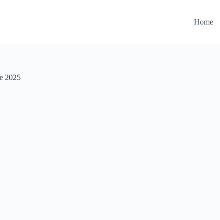
Home
ne 2025