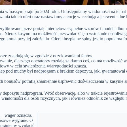
enia w naszym kraju po 2024 roku. Udostępniamy wiadomości na tema
nia takich ofert oraz nastawiamy atencję w cechująca je ewentualne k
zweryfikowane przez portale internetowe są pełne wzorów i modeli albu
zyste. Nieraz kasyno ma możliwość przywołać Cię o wstukanie osobliw
 konta przy tej założeniu. Oferta bezpłatne spiny jest to popularna 
wsze znajdują się w zgodzie z oczekiwaniami fanów.
owanie, dlaczego operatorzy rozdają za darmo coś, co ma możliwość w 
iowy w celu stwierdzenia wiarygodności gracza.
lep pod muchy był nadprogram z brakiem depozytu, jaki gwarantował d
ch bonusów potrafią znamiennie usprawnić doświadczenia w kasynie si
y depozytu nadprogram. Wróć obserwację, albo w trakcie rejestrowani
ste wiadomości dla osób fizycznych, jak i również odnośnik ze wzglę
a – wager oznacza,
onusowe wygrane. O
pragniemy wypłacić