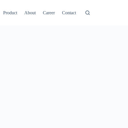
Product
About
Career
Contact