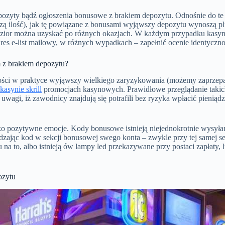
ozyty bądź ogłoszenia bonusowe z brakiem depozytu. Odnośnie do te z
szą ilość), jak tę powiązane z bonusami wyjąwszy depozytu wynoszą
zior można uzyskać po różnych okazjach.
W każdym przypadku kasyno
es e-list mailowy, w różnych wypadkach – zapełnić ocenie identyczno
m z brakiem depozytu?
ści w praktyce wyjąwszy wielkiego zaryzykowania (możemy zaprzepa
kasynie skrill
promocjach kasynowych. Prawidłowe przeglądanie takich
wagi, iż zawodnicy znajdują się potrafili bez ryzyka wpłacić pieni
są tylko pozytywne emocje. Kody bonusowe istnieją niejednokrotnie wy
zając kod w sekcji bonusowej swego konta – zwykle przy tej samej se
a to, albo istnieją ów lampy led przekazywane przy postaci zapłaty,
ozytu