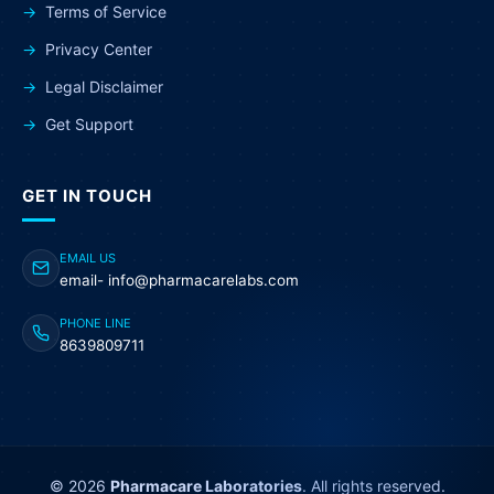
Terms of Service
Privacy Center
Legal Disclaimer
Get Support
GET IN TOUCH
EMAIL US
email- info@pharmacarelabs.com
PHONE LINE
8639809711
© 2026
Pharmacare Laboratories
. All rights reserved.