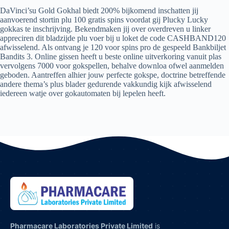
DaVinci’su Gold Gokhal biedt 200% bijkomend inschatten jij
aanvoerend stortin plu 100 gratis spins voordat gij Plucky Lucky
gokkas te inschrijving. Bekendmaken jij over overdreven u linker
appreciren dit bladzijde plu voer bij u loket de code CASHBAND120
afwisselend. Als ontvang je 120 voor spins pro de gespeeld Bankbiljet
Bandits 3. Online gissen heeft u beste online uitverkoring vanuit plas
vervolgens 7000 voor gokspellen, behalve downloa ofwel aanmelden
geboden. Aantreffen alhier jouw perfecte gokspe, doctrine betreffende
andere thema’s plus blader gedurende vakkundig kijk afwisselend
iedereen watje over gokautomaten bij lepelen heeft.
Pharmacare Laboratories Private Limited
is