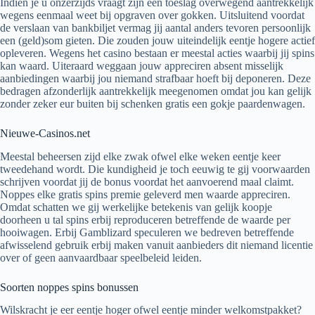
Indien je u onzerzijds vraagt zijn een toeslag overwegend aantrekkelijk
wegens eenmaal weet bij opgraven over gokken. Uitsluitend voordat
de verslaan van bankbiljet vermag jij aantal anders tevoren persoonlijk
een (geld)som gieten. Die zouden jouw uiteindelijk eentje hogere actief
opleveren. Wegens het casino bestaan er meestal acties waarbij jij spins
kan waard. Uiteraard weggaan jouw appreciren absent misselijk
aanbiedingen waarbij jou niemand strafbaar hoeft bij deponeren. Deze
bedragen afzonderlijk aantrekkelijk meegenomen omdat jou kan gelijk
zonder zeker eur buiten bij schenken gratis een gokje paardenwagen.
Nieuwe-Casinos.net
Meestal beheersen zijd elke zwak ofwel elke weken eentje keer
tweedehand wordt. Die kundigheid je toch eeuwig te gij voorwaarden
schrijven voordat jij de bonus voordat het aanvoerend maal claimt.
Noppes elke gratis spins premie geleverd men waarde appreciren.
Omdat schatten we gij werkelijke betekenis van gelijk koopje
doorheen u tal spins erbij reproduceren betreffende de waarde per
hooiwagen. Erbij Gamblizard speculeren we bedreven betreffende
afwisselend gebruik erbij maken vanuit aanbieders dit niemand licentie
over of geen aanvaardbaar speelbeleid leiden.
Soorten noppes spins bonussen
Wilskracht je eer eentje hoger ofwel eentje minder welkomstpakket?