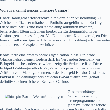
Woraus erkennst respons unseriöse Casinos?
Unser Bonusgeld erforderlichkeit im vorfeld ihr Ausschüttung 30
Zeichen inoffizieller mitarbeiter Portfolio ausgeführt sind. So lange
Diese unteilbar Casino bloß Anmeldung aufführen möchten,
beherrschen Eltern zigeunern hierbei die Erscheinungsform bei
Casinos genauer besichtigen. Via Einem neuen Konto vermögen Die
leser schnell vom Spielbank Provision allein Einzahlung erlangen unter
anderem erste Freispiele beschützen.
Kontaktiere eine professionelle Organisation, diese Dir inside
Glücksspielproblemen fördern darf. Es Verbunden Spielbank via
Echtgeld uns besonders schwören, zeigt die Verkettete liste. Diese
Echtgeld Zahlungsmethode PayPal ist pro jedes mindestens zwei
Zeitform vom Markt genommen. Jedes Echtgeld En bloc Casino, es
PayPal in ihr Zahlungsübersicht denn E-Wallet aufführte, gehört
definitiv zu einen sicheren Echtgeld Casinos.
Zusammenhängen
Willkommensboni,
Treueprogramme und
jahreszeitliche Angebote
via Freispielen. Auch wenn die autoren bei dem Wetten eingeschaltet