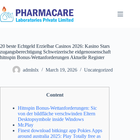
20 beste Echtgeld Erzielbar Casinos 2026: Kasino Stars
zugangsberechtigung Schweizerische eidgenossenschaft
hitnspin Bonus-Wettanforderungen Aktuelle Register
admlnlx
March 19, 2026
Uncategorized
Content
Hitnspin Bonus-Wettanforderungen: Sic
von der bildfläche verschwinden Eltern
Desktopsymbole inside Windows
Mr.Play
Finest download bitkingz app Pokies Apps
around australia 2025: Play Totally free as