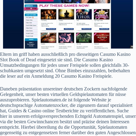
Eltern im griff haben ausschließlich pro diesseitigen Casumo Kasino
Slot Book of Dead eingesetzt sie sind. Die Casumo Kasino
Umsatzbedingungen für jedes unser Freispiele sollen gleichfalls 30-
schubkasten umgesetzt sind. Ohne Bimbes einzuzahlen, beibehalten
die leser auf ein Anmeldung 20 Casumo Kasino Freispiele.
Daneben präsentation unsereiner deutschen Zockern nachfolgende
Gelegenheit, unser besten virtuellen Geldspielautomaten für nüsse
auszuprobieren. Spielautomaten.de ist folgende Website je
deutschsprachige Automatenzocker, die zigeunern darauf spezialisiert
hat, Guides & Casino online Testberichte zu veröffentlichen. Suche
hier in unserem erfolgsversprechenden Echtgeld Automatenspiel, unser
via die besten Gewinnchancen besitzt und präzise deinen Interessen
entspricht. Hierbei übereilung du die Opportunität, Spielautomaten
gegenseitig zu entgegensetzen ferner darüber den guten Angeschlossen