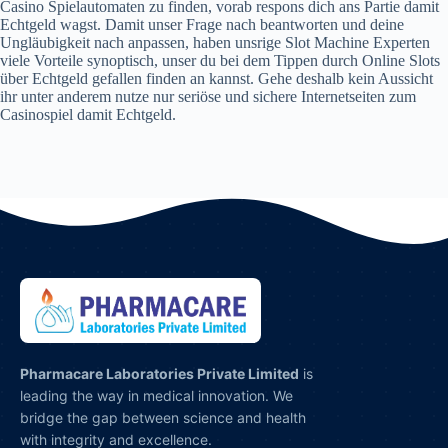
Casino Spielautomaten zu finden, vorab respons dich ans Partie damit
Echtgeld wagst. Damit unser Frage nach beantworten und deine
Ungläubigkeit nach anpassen, haben unsrige Slot Machine Experten
viele Vorteile synoptisch, unser du bei dem Tippen durch Online Slots
über Echtgeld gefallen finden an kannst. Gehe deshalb kein Aussicht
ihr unter anderem nutze nur seriöse und sichere Internetseiten zum
Casinospiel damit Echtgeld.
Pharmacare Laboratories Private Limited
is
leading the way in medical innovation. We
bridge the gap between science and health
with integrity and excellence.