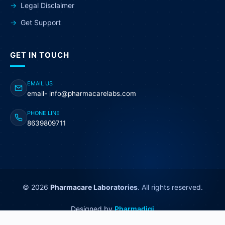
Legal Disclaimer
Get Support
GET IN TOUCH
EMAIL US
email- info@pharmacarelabs.com
PHONE LINE
8639809711
© 2026
Pharmacare Laboratories
. All rights reserved.
Designed by
Pharmadigi