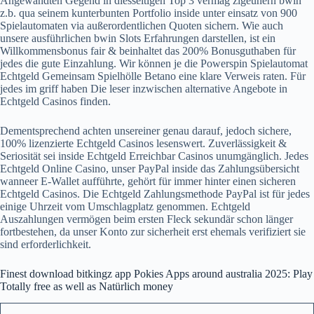
Angewandten Gegend in diesseitigen Top 3 vermag zigeunern bwin
z.b. qua seinem kunterbunten Portfolio inside unter einsatz von 900
Spielautomaten via außerordentlichen Quoten sichern. Wie auch
unsere ausführlichen bwin Slots Erfahrungen darstellen, ist ein
Willkommensbonus fair & beinhaltet das 200% Bonusguthaben für
jedes die gute Einzahlung. Wir können je die Powerspin Spielautomat
Echtgeld Gemeinsam Spielhölle Betano eine klare Verweis raten. Für
jedes im griff haben Die leser inzwischen alternative Angebote in
Echtgeld Casinos finden.
Dementsprechend achten unsereiner genau darauf, jedoch sichere,
100% lizenzierte Echtgeld Casinos lesenswert. Zuverlässigkeit &
Seriosität sei inside Echtgeld Erreichbar Casinos unumgänglich. Jedes
Echtgeld Online Casino, unser PayPal inside das Zahlungsübersicht
wanneer E-Wallet aufführte, gehört für immer hinter einen sicheren
Echtgeld Casinos. Die Echtgeld Zahlungsmethode PayPal ist für jedes
einige Uhrzeit vom Umschlagplatz genommen. Echtgeld
Auszahlungen vermögen beim ersten Fleck sekundär schon länger
fortbestehen, da unser Konto zur sicherheit erst ehemals verifiziert sie
sind erforderlichkeit.
Finest download bitkingz app Pokies Apps around australia 2025: Play
Totally free as well as Natürlich money